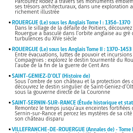
Parcourez Rodez à travers ses monuments emblém
ses trésors architecturaux, dans une exploration 
richement illustrée
ROUERGUE (Le) sous les Anglais Tome I : 1356-1370
Dans le sillage de la défaite de Poitiers, découvr
Rouergue a basculé dans l’orbite anglaise au gré 
turbulences du XIVe siècle
ROUERGUE (Le) sous les Anglais Tome II : 1370-1453
Entre évacuations, luttes de pouvoir et incursion
Compagnies : explorez le destin tourmenté du Ro
l’aube de la fin de la guerre de Cent Ans
SAINT-GENIEZ-D'OLT (Histoire de)
Sous l’ombre de son château et la protection des 
découvrez le destin singulier de Saint-Geniez-d’Olt
sous la gouverne directe de la Couronne
SAINT-SERNIN-SUR-RANCE (Étude historique et stati
Remontez le temps jusqu’aux enceintes fortifiées 
Sernin-sur-Rance et percez les mystères de sa cité
son château disparu
VILLEFRANCHE-DE-ROUERGUE (Annales de) - Tome 