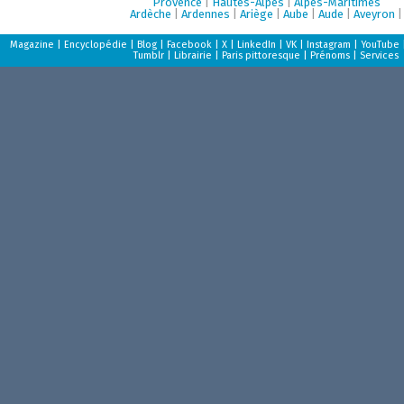
Provence
|
Hautes-Alpes
|
Alpes-Maritimes
Ardèche
|
Ardennes
|
Ariège
|
Aube
|
Aude
|
Aveyron
|
Magazine
|
Encyclopédie
|
Blog
|
Facebook
|
X
|
LinkedIn
|
VK
|
Instagram
|
YouTube
Tumblr
|
Librairie
|
Paris pittoresque
|
Prénoms
|
Services