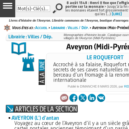
8 août 1548 : Henri II fixe que l’effig
portée sur la monnaie
> Jusqu’à la fin 
les monnaies étaient fort grossièrement t
qui les (…)
[LIRE]
Livres d'histoire de l'Aveyron. Librairie communes de l'Aveyron, boutique d'ouvrages 
Vous êtes ici :
Accueil
>
Librairie : Villes / Dép.
> Aveyron (Midi-Pyréné
Librairie : Villes / Dép.
Monographies d’histoire locale. Catalogue ouvrag
villages de l’Aveyron (Midi-Pyrénées)
Aveyron (Midi-Pyré
LE ROQUEFORT
Accroché à sa falaise, Roquefort r
secrets de ses caves naturelles mi
berceau d’un fromage à la reno
internationale
Publié le
DIMANCHE
8 MARS 2026
, par
RE
AVEYRON (L') d'antan
Voyagez au cœur de l’Aveyron d’il y a un siècle gr
cartes postales anciennes témoignant d’un passé 