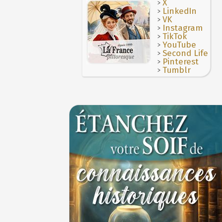
>
X
>
LinkedIn
>
VK
>
Instagram
>
TikTok
>
YouTube
>
Second Life
>
Pinterest
>
Tumblr