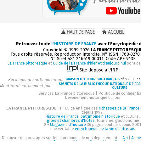
Retrouvez toute
L'HISTOIRE DE FRANCE
avec l'Encyclopédie 
Copyright © 1999-2026
LA FRANCE PITTORESQU
Tous droits réservés. Reproduction interdite. N° ISSN 1768-3270
N° Siret 481 246619 00011. Code APE 913E
La France pittoresque
et
Guide de la France d'hier et d'aujourd'hui
sont de
Site déposé à l'INPI
Recommandé notamment par
MAISON DU TOURISME FRANÇAIS
dès 2003 et
SIGNETS DE LA BIBLIOTHÈQUE NATIONALE DE FR
Mentionné notamment par
CULTURE
Services La France pittoresque
|
Politique de confidentia
L'événement historique du jour
LA FRANCE PITTORESQUE :
1 - Guide en ligne des
richesses de la France d
depuis 1999 :
Histoire de France, patrimoine historique
et culturel,
gîtes et chambres d'hôtes
, tourisme, gastronomie
2 -
Magazine d'histoire
36 pages couleur depuis 2001
une véritable
encyclopédie de la vie d'autrefois
Découvrir des ouvrages sur les communes de nos départements :
Ain
|
Aisne