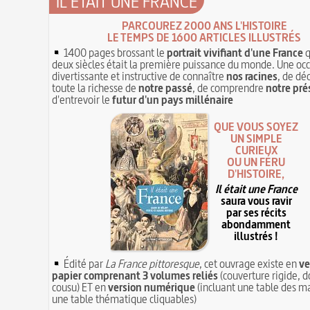
IL ÉTAIT UNE FRANCE
PARCOUREZ 2000 ANS L'HISTOIRE
LE TEMPS DE 1600 ARTICLES ILLUSTRÉS
1400 pages brossant le
portrait vivifiant d'une France
q
deux siècles était la première puissance du monde. Une oc
divertissante et instructive de connaître
nos racines
, de dé
toute la richesse de
notre passé
, de comprendre
notre pré
d'entrevoir le
futur d'un pays millénaire
QUE VOUS SOYEZ
UN SIMPLE
CURIEUX
OU UN FÉRU
D'HISTOIRE,
Il était une France
saura vous ravir
par ses récits
abondamment
illustrés !
Édité par
La France pittoresque
, cet ouvrage existe en
ve
papier comprenant 3 volumes reliés
(couverture rigide, d
cousu) ET en
version numérique
(incluant une table des ma
une table thématique cliquables)