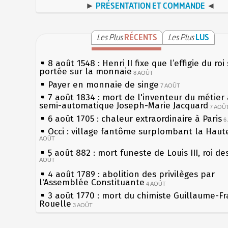
►
PRÉSENTATION ET COMMANDE
◄
Les Plus
RÉCENTS
Les Plus
LUS
8 août 1548 : Henri II fixe que l’effigie du roi
portée sur la monnaie
8 AOÛT
Payer en monnaie de singe
7 AOÛT
7 août 1834 : mort de l'inventeur du métier 
semi-automatique Joseph-Marie Jacquard
7 AOÛ
6 août 1705 : chaleur extraordinaire à Paris
6
Occi : village fantôme surplombant la Haut
AOÛT
5 août 882 : mort funeste de Louis III, roi de
AOÛT
4 août 1789 : abolition des privilèges par
l'Assemblée Constituante
4 AOÛT
3 août 1770 : mort du chimiste Guillaume-Fr
Rouelle
3 AOÛT
Musée Jean de La Fontaine : réouverture ap
rénovation
2 AOÛT