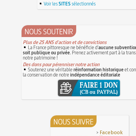
Hâtez-vous lentement
lanternes dans les rues
Voir les
SITES
sélectionnés
4 JUILLET
Troisième République (1870-1940)
Voir la lune à gauche
3 JUILLET
Vatel, « perdu d'honneur », se suicide lors d
3 juillet 987 : Hugues Capet est couronné et
donné en 1671 par le prince de Condé à Louis
des Francs à Noyon
3 JUILLET
NOUS SOUTENIR
Maternités, archéologie de la figure matern
JUILLET
Plus de 25 ANS d'action et de convictions
Le masque de l'ingérence ou le peuple sous
La France pittoresque ne bénéficie d'
aucune subvention
1ER JUILLET
soit publique ou privée
. Prenez activement part à la tran
notre patrimoine !
Des dons pour pérenniser notre action
Soutenez une véritable
réinformation historique
et con
la conservation de notre
indépendance éditoriale
NOUS SUIVRE
>
Facebook