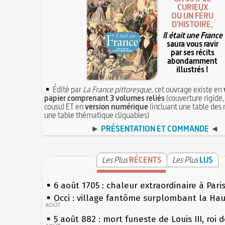
CURIEUX
OU UN FÉRU
D'HISTOIRE,
Il était une France
saura vous ravir
par ses récits
abondamment
illustrés !
Édité par
La France pittoresque
, cet ouvrage existe en
papier comprenant 3 volumes reliés
(couverture rigide,
cousu) ET en
version numérique
(incluant une table des 
une table thématique cliquables)
►
PRÉSENTATION ET COMMANDE
◄
Les Plus
RÉCENTS
Les Plus
LUS
6 août 1705 : chaleur extraordinaire à Pari
Occi : village fantôme surplombant la Ha
AOÛT
5 août 882 : mort funeste de Louis III, roi 