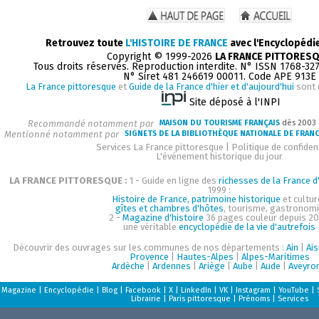
Retrouvez toute
L'HISTOIRE DE FRANCE
avec l'Encyclopédi
Copyright © 1999-2026
LA FRANCE PITTORES
Tous droits réservés. Reproduction interdite. N° ISSN 1768-32
N° Siret 481 246619 00011. Code APE 913E
La France pittoresque
et
Guide de la France d'hier et d'aujourd'hui
sont 
Site déposé à l'INPI
Recommandé notamment par
MAISON DU TOURISME FRANÇAIS
dès 2003
Mentionné notamment par
SIGNETS DE LA BIBLIOTHÈQUE NATIONALE DE FRAN
Services La France pittoresque
|
Politique de confident
L'événement historique du jour
LA FRANCE PITTORESQUE :
1 - Guide en ligne des
richesses de la France d'
1999 :
Histoire de France, patrimoine historique
et cultur
gîtes et chambres d'hôtes
, tourisme, gastronom
2 -
Magazine d'histoire
36 pages couleur depuis 20
une véritable
encyclopédie de la vie d'autrefois
Découvrir des ouvrages sur les communes de nos départements :
Ain
|
Ai
Provence
|
Hautes-Alpes
|
Alpes-Maritimes
Ardèche
|
Ardennes
|
Ariège
|
Aube
|
Aude
|
Aveyro
Magazine
|
Encyclopédie
|
Blog
|
Facebook
|
X
|
LinkedIn
|
VK
|
Instagram
|
YouTube
|
Librairie
|
Paris pittoresque
|
Prénoms
|
Services