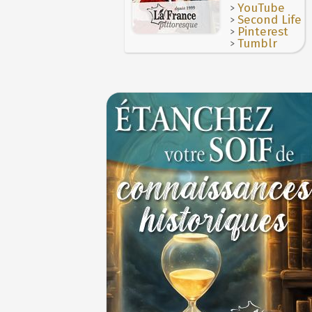
>
YouTube
>
Second Life
>
Pinterest
>
Tumblr