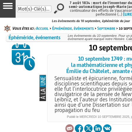
7 août 1834 : mort de l'inventeur du
semi-automatique Joseph-Marie Ja
continuateur des efforts de Vaucanson
perfectionné (…)
[LIRE
Les événements du 10 septembre, éphéméride du jour
Vous êtes ici :
Accueil
>
Éphéméride, événements
>
Septembre
> 10 sept
Éphéméride, événements
Les événements du 10 septembre. Pour un j
événement ayant marqué notre Histoire. Cale
10 septembr
10 septembre 1749 : m
la mathématicienne et ph
Émilie du Châtelet, amante 
Sensualiste et épicurienne, form
disciplines scientifiques depuis 
elle fut l’interlocutrice privilégié
divulgatrice de la pensée de New
Leibniz, et l’auteur des Instituti
ainsi que d’une Dissertation sur 
propagation du feu
Publié le
MERCREDI
10 SEPTEMBRE 2025
,