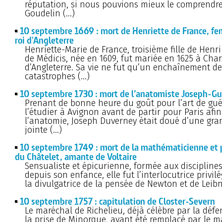
réputation, si nous pouvions mieux le comprendre
Goudelin (…)
10 septembre 1669 : mort de Henriette de France, fe
roi d'Angleterre
Henriette-Marie de France, troisième fille de Henri
de Médicis, née en 1609, fut mariée en 1625 à Charl
d’Angleterre. Sa vie ne fut qu’un enchaînement de
catastrophes (…)
10 septembre 1730 : mort de l’anatomiste Joseph-G
Prenant de bonne heure du goût pour l’art de guéri
l’étudier à Avignon avant de partir pour Paris afi
l’anatomie, Joseph Duverney était doué d’une gr
jointe (…)
10 septembre 1749 : mort de la mathématicienne et 
du Châtelet, amante de Voltaire
Sensualiste et épicurienne, formée aux disciplines
depuis son enfance, elle fut l’interlocutrice privilé
la divulgatrice de la pensée de Newton et de Leibni
10 septembre 1757 : capitulation de Closter-Severn
Le maréchal de Richelieu, déjà célèbre par la déf
la prise de Minorque, ayant été remplacé par le m