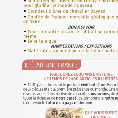
Mutilation de l'Histoire de France : détruir
pour glorifier le monde nouveau
Grandeur d'âme du chevalier Bayard
Gouffre de Padirac : merveille géologique 
en 1889
BON À SAVOIR
Pour connaître les autres, il faut se connaî
même
Faire la nique
MANIFESTATIONS / EXPOSITIONS
Maternités, archéologie de la figure mater
IL ÉTAIT UNE FRANCE
PARCOUREZ 2000 ANS L'HISTOIRE
LE TEMPS DE 1600 ARTICLES ILLUSTRÉS
1400 pages brossant le
portrait vivifiant d'une Franc
deux siècles était la première puissance du monde. Une 
divertissante et instructive de connaître
nos racines
, de 
toute la richesse de
notre passé
, de comprendre
notre p
d'entrevoir le
futur d'un pays millénaire
QUE VOUS SOYEZ
UN SIMPLE