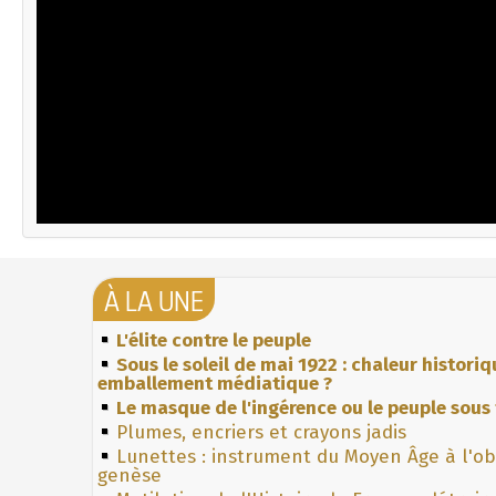
À LA UNE
L'élite contre le peuple
Sous le soleil de mai 1922 : chaleur histori
emballement médiatique ?
Le masque de l'ingérence ou le peuple sous 
Plumes, encriers et crayons jadis
Lunettes : instrument du Moyen Âge à l'o
genèse