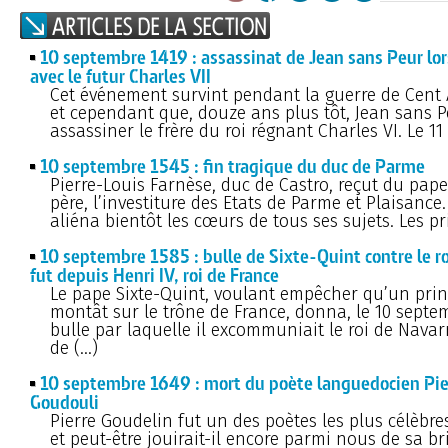
10 septembre 1419 : assassinat de Jean sans Peur lo
avec le futur Charles VII
Cet événement survint pendant la guerre de Cent A
et cependant que, douze ans plus tôt, Jean sans Pe
assassiner le frère du roi régnant Charles VI. Le 11 
10 septembre 1545 : fin tragique du duc de Parme
Pierre-Louis Farnèse, duc de Castro, reçut du pape 
père, l’investiture des Etats de Parme et Plaisance
aliéna bientôt les cœurs de tous ses sujets. Les p
10 septembre 1585 : bulle de Sixte-Quint contre le ro
fut depuis Henri IV, roi de France
Le pape Sixte-Quint, voulant empêcher qu’un prin
montât sur le trône de France, donna, le 10 sept
bulle par laquelle il excommuniait le roi de Navarr
de (…)
10 septembre 1649 : mort du poète languedocien Pie
Goudouli
Pierre Goudelin fut un des poètes les plus célèbre
et peut-être jouirait-il encore parmi nous de sa br