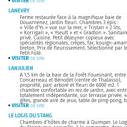
VISITER
ce site
LANEVRY
Ferme restaurée face à la magnifique baie de
Douarnenez, jardin fleuri. Chambres 3 épis :
« Ville d’Ys » vue sur la mer, « Tristan » 2 lits,
« Korrigan », « Yseult » et « Gradlon ». Sanitair
privé. Cuisine. Petit déjeuner copieux avec
spécialités régionales, crêpes, far, kouign-aman
breton. Prix de fleurissement. Sélectionné par l
Petit Fûté.
VISITER
ce site
LANJULIEN
A 1,5 km de la baie de la Forêt-Fouesnant, entre
Concarneau et Bénodet (centre de Thalasso),
propriété, parc arboré et fleuri de 6000 m2. 1
chambre confortable en rez de jardin, avec entr
totalement indépendante, sur terrasse privée. 4
gîtes, grande aire de jeux, table de ping-pong, 
VISITER
ce site
LE LOGIS DU STANG
Chambres d’hôtes de charme à Quimper. Le Log