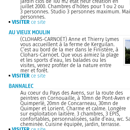
jardin clos de 100 m2 état neuf création en
juillet 2000. Chambres d’hôtes pour 1 ou 2 ou
3 personnes. Studio 3 personnes maximum. Mais
personnes.
VISITER
ce site
AU VIEUX MOULIN
(CLOHARS-CARNOËT) Anne et Thierry Lymes
vous accueillent à la ferme de Kerguilan.
C’est au bord de la mer dans le Finistère, à
Clohars-Carnöet. Que vous aimiez la plage
et les sports d’eau, les balades ou les
visites, venez profiter de la nature entre
mer et forêt.
VISITER
ce site
BANNALEC
Au coeur du Pays des Avens, sur la route des
peintres en Cornouaille, à 10mn de Pont-Aven e
Quimperlé, 20mn de Concarneau, 30mn de
Quimper et Lorient. Charme et calme. Longère
sur exploitation laitière. 3 chambres, 3 EPIS,
confortables, personnalisées, salle d’eau, wc. S
cheminée. Cuisine équipée, jardin, terrasse.
VISITER
ce site