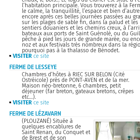
l’habitation principale. Vous trouverez à la Fe
le calme, la tranquillité, l’espace et bien d’autr
encore après ces belles journées passées au gr
sur les plages de sable fin, dans la palud et les
sentiers douaniers et les chemins creux, à l’arr
bateaux aux ports de Saint Guénolé, ou du Guilv
pêche à pied les jours de grande marée, ou enco
noz et aux festivals très nombreux dans la région
pourquoi pas à la thalasso de Bénodet.
VISITER
ce site
FERME DE LESSEYE
Chambres d’hôtes à RIEC SUR BELON (Cité
Ostréicole) près de PONT-AVEN et de la mer.
Maison néo-bretonne, 6 chambres, petit
déjeuner (far breton, gateaux bretons, crêpes
etc...).
VISITER
ce site
FERME DE LÉZAVARN
(PLOUZANÉ) Située à
quelques encablures de
Saint Renan, du Conquet et
de Brest et de son