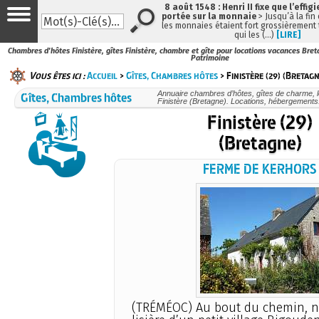
8 août 1548 : Henri II fixe que l’effig
portée sur la monnaie
> Jusqu’à la fin 
les monnaies étaient fort grossièrement t
qui les (…)
[LIRE]
Chambres d'hôtes Finistère, gîtes Finistère, chambre et gîte pour locations vacances Bret
Patrimoine
Vous êtes ici :
Accueil
>
Gîtes, Chambres hôtes
> Finistère (29) (Bretagn
Gîtes, Chambres hôtes
Annuaire chambres d’hôtes, gîtes de charme, 
Finistère (Bretagne). Locations, hébergements
Finistère (29)
(Bretagne)
FERME DE KERHORS
(TRÉMÉOC) Au bout du chemin, n