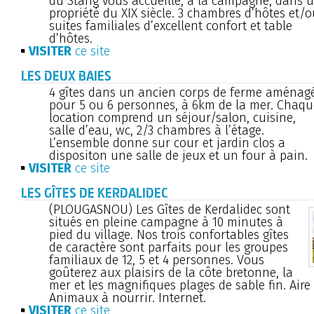
du Stang vous accueille, à la campagne, dans 
propriété du XIX siècle. 3 chambres d’hôtes et/
suites familiales d’excellent confort et table
d’hôtes.
VISITER
ce site
LES DEUX BAIES
4 gîtes dans un ancien corps de ferme aménag
pour 5 ou 6 personnes, à 6km de la mer. Chaqu
location comprend un séjour/salon, cuisine,
salle d’eau, wc, 2/3 chambres à l’étage.
L’ensemble donne sur cour et jardin clos a
dispositon une salle de jeux et un four à pain.
VISITER
ce site
LES GÎTES DE KERDALIDEC
(PLOUGASNOU) Les Gîtes de Kerdalidec sont
situés en pleine campagne à 10 minutes à
pied du village. Nos trois confortables gîtes
de caractère sont parfaits pour les groupes
familiaux de 12, 5 et 4 personnes. Vous
goûterez aux plaisirs de la côte bretonne, la
mer et les magnifiques plages de sable fin. Aire
Animaux à nourrir. Internet.
VISITER
ce site