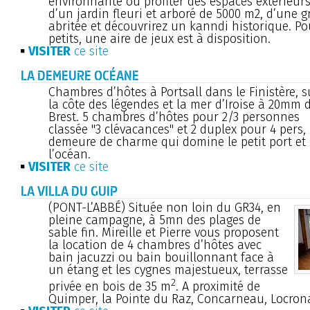
environnante ou profiter des espaces extérieu
d’un jardin fleuri et arboré de 5000 m2, d’une g
abritée et découvrirez un kanndi historique. Po
petits, une aire de jeux est à disposition.
VISITER
ce site
LA DEMEURE OCÉANE
Chambres d’hôtes à Portsall dans le Finistère, s
la côte des légendes et la mer d’Iroise à 20mm 
Brest. 5 chambres d’hôtes pour 2/3 personnes
classée "3 clévacances" et 2 duplex pour 4 pers,
demeure de charme qui domine le petit port et
l’océan.
VISITER
ce site
LA VILLA DU GUIP
(PONT-L’ABBÉ) Située non loin du GR34, en
pleine campagne, à 5mn des plages de
sable fin. Mireille et Pierre vous proposent
la location de 4 chambres d’hôtes avec
bain jacuzzi ou bain bouillonnant face à
un étang et les cygnes majestueux, terrasse
2
privée en bois de 35 m
. A proximité de
Quimper, la Pointe du Raz, Concarneau, Locron