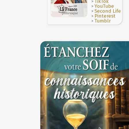
>
TikTok
>
YouTube
>
Second Life
>
Pinterest
>
Tumblr