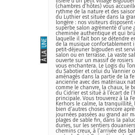
lisière d’un petit village Bigouden
(chambres d’hôtes) vous accueill
rythme de la nature et des saison
du Luthier est située dans la gr
longère : nos visiteurs disposent
superbe salon agrémenté d’une 
cheminée authentique et qui brûl
laquelle il fait bon se détendre 
de la musique confortablement in
petit-déjeuner bigouden est servi
salon ou en terrasse. La vaste sa
ouverte sur un massif de rosiers
vous enchantera. Le Logis du Tonn
du Sabotier et celui du Vannier o
aménagés dans la partie de la fe
ancienne avec des matériaux nat
comme le chanvre, la chaux, le boi
du Cidrier est situé à l’écart de l
principale. Vous trouverez à la F
Kerhors le calme, la tranquillité, 
bien d’autres choses encore après
journées passées au grand air ma
plages de sable fin, dans la palud
dunes, sur les sentiers douaniers
chemins creux, à l’arrivée des b