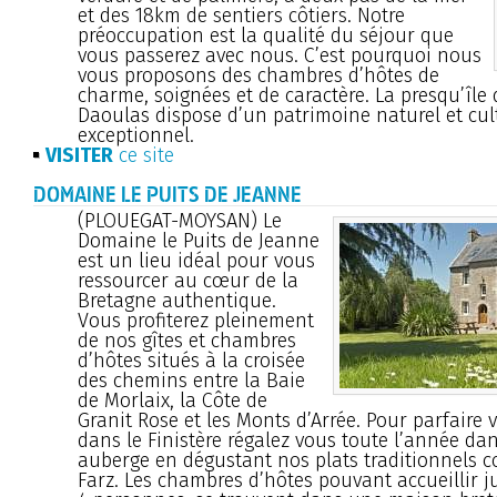
et des 18km de sentiers côtiers. Notre
préoccupation est la qualité du séjour que
vous passerez avec nous. C’est pourquoi nous
vous proposons des chambres d’hôtes de
charme, soignées et de caractère. La presqu’île
Daoulas dispose d’un patrimoine naturel et cul
exceptionnel.
VISITER
ce site
DOMAINE LE PUITS DE JEANNE
(PLOUEGAT-MOYSAN) Le
Domaine le Puits de Jeanne
est un lieu idéal pour vous
ressourcer au cœur de la
Bretagne authentique.
Vous profiterez pleinement
de nos gîtes et chambres
d’hôtes situés à la croisée
des chemins entre la Baie
de Morlaix, la Côte de
Granit Rose et les Monts d’Arrée. Pour parfaire 
dans le Finistère régalez vous toute l’année da
auberge en dégustant nos plats traditionnels 
Farz. Les chambres d’hôtes pouvant accueillir j