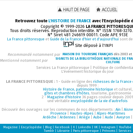
Retrouvez toute
L'HISTOIRE DE FRANCE
avec l'Encyclopédie 
Copyright © 1999-2026
LA FRANCE PITTORESQU
Tous droits réservés. Reproduction interdite. N° ISSN 1768-3270
N° Siret 481 246619 00011. Code APE 913E
La France pittoresque
et
Guide de la France d'hier et d'aujourd'hui
sont de
Site déposé à l'INPI
Recommandé notamment par
MAISON DU TOURISME FRANÇAIS
dès 2003 et
SIGNETS DE LA BIBLIOTHÈQUE NATIONALE DE FR
Mentionné notamment par
CULTURE
Services La France pittoresque
|
Politique de confidentia
L'événement historique du jour
LA FRANCE PITTORESQUE :
1 - Guide en ligne des
richesses de la France d
depuis 1999 :
Histoire de France, patrimoine historique
et culturel,
gîtes et chambres d'hôtes
, tourisme, gastronomie
2 -
Magazine d'histoire
36 pages couleur depuis 2001
une véritable
encyclopédie de la vie d'autrefois
Découvrir des ouvrages sur les communes de nos départements :
Ain
|
Aisne
Provence
|
Hautes-Alpes
|
Alpes-Maritimes
Ardèche
|
Ardennes
|
Ariège
|
Aube
|
Aude
|
Aveyron
|
Magazine
|
Encyclopédie
|
Blog
|
Facebook
|
X
|
LinkedIn
|
VK
|
Instagram
|
YouTube
Tumblr
|
Librairie
|
Paris pittoresque
|
Prénoms
|
Services