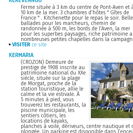
KERÉVENNOU
Ferme située à 3 km du centre de Pont-Aven et 
10 km de la mer. 3 chambres d’hôtes " Gîtes de
France " . Kitchenette pour le repas le soir. Bell
ballades pour les marcheurs, chemin de
randonnée à 500 m, les bords de l’Aven, la mer
pour les superbes paysages, riche patrimoine ar
nombreuses petites chapelles dans la campagn
VISITER
ce site
KERMARIA
(CROZON) Demeure de
prestige de 1908 inscrite au
patrimoine national du XXe
siècle, située sur la plage
de Morgat, proche de la
station touristique, allie le
calme et la vie estivale. À
5 minutes à pied, vous
trouverez les restaurants, la
piscine municipale, les
sentiers côtiers, les
locations de kayaks,
planches à voile, dériveurs, centre nautique et 
plongée. Un parking est disponible dans l’encei