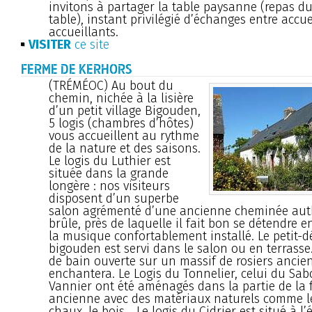
invitons à partager la table paysanne (repas du
table), instant privilégié d’échanges entre accuei
accueillants.
VISITER
ce site
FERME DE KERHORS
(TRÉMÉOC) Au bout du
chemin, nichée à la lisière
d’un petit village Bigouden,
5 logis (chambres d’hôtes)
vous accueillent au rythme
de la nature et des saisons.
Le logis du Luthier est
située dans la grande
longère : nos visiteurs
disposent d’un superbe
salon agrémenté d’une ancienne cheminée aut
brûle, près de laquelle il fait bon se détendre 
la musique confortablement installé. Le petit-
bigouden est servi dans le salon ou en terrasse.
de bain ouverte sur un massif de rosiers ancie
enchantera. Le Logis du Tonnelier, celui du Sabo
Vannier ont été aménagés dans la partie de la 
ancienne avec des matériaux naturels comme le
chaux, le bois... Le logis du Cidrier est situé à l’