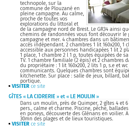
technopole, sur la
commune de Plouzané en
pleine campagne. Au calme,
proche de toutes vos
explorations du littoral et
de la campagne nord de Brest. Le GR34 ainsi q
chemins de randonnées vous font découvrir le
campagne et mer. 4 chambres dans un bâtimen
accès indépendant. 2 chambres 1 lit 160x200, 1
accessible aux personnes handicapées 1 lit 2 plac
1 place, 1 chambre 2 l 1 p, toutes équipées de sa
TV. 1 chambre familiale (2 épis) et 2 chambres 
du propriétaire : 1 lit 160x200, 2 lits 1 p, s.e et w
communicants. Quelques chambres sont équip
kitchenette. Sur place : salle de jeux, billard, ba
portique.
VISITER
ce site
GÎTES « LA CIDRERIE » et « LE MOULIN »
Dans un moulin, près de Quimper, 2 gîtes 4 et 6
pers., calme et charme. Piscine, pèche, ballades
en poneys, découverte des Glénans en voilier. A
30mn des plages et de lieux touristiques.
VISITER
ce site