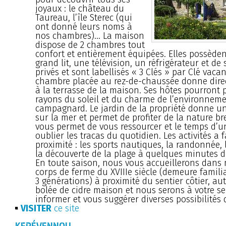
joyaux : le château du
Taureau, l’île Sterec (qui
ont donné leurs noms à
nos chambres)... La maison
dispose de 2 chambres tout
confort et entièrement équipées. Elles possèd
grand lit, une télévision, un réfrigérateur et de 
privés et sont labellisés « 3 Clés » par Clé vaca
chambre placée au rez-de-chaussée donne dire
à la terrasse de la maison. Ses hôtes pourront p
rayons du soleil et du charme de l’environnem
campagnard. Le jardin de la propriété donne u
sur la mer et permet de profiter de la nature br
vous permet de vous ressourcer et le temps d’un
oublier les tracas du quotidien. Les activités a f
proximité : les sports nautiques, la randonnée, l
la découverte de la plage à quelques minutes 
En toute saison, nous vous accueillerons dans 
corps de ferme du XVIIIe siècle (demeure famili
3 générations) à proximité du sentier côtier, au
bolée de cidre maison et nous serons à votre s
informer et vous suggérer diverses possibilités d
VISITER
ce site