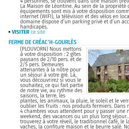
4 personnes, se trouvent dans une maison bret
La Maison de Léontine. Au sein de la propriété 
équipements sont mis à votre disposition comm
internet (WIFI), la télévision et des vélos en loc
domaine dispose d’un parking privé et d’un ac
handicapés.
VISITER
ce site
FERME DE CRÉAC’H-GOURLÈS
(PLOUVORN) Nous mettons
à votre disposition : 2 gîtes
paysans de 2/10 pers. et de
2/5 pers. Demeures
attenantes à la nôtre pour
un séjour à votre gré. Là,
vous découvrirez si vous le
souhaitez, ce qui fait partie
de notre vie, au rythme des
saisons, la terre, les
plantes, les animaux, la pluie, le soleil et le vent
oublier les fruits : nos produits fermiers. Dans
4 chambres vous attendent pour y passer une n
weekend, des vacances ou un plus long séjour..
trouverez à votre réveil, le traditionnel café, le 
vaches, la confiture maison et le beurre salé. 