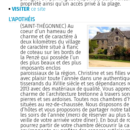
propriété ainsi qu’un accès privé à la plage.
VISITER
ce site
L’APOTHÉIS
(SAINT-THÉGONNEC) Au
coeur d’un hameau de
charme et de caractère à
deux kilomètres du village
de caractère situé à flanc
de coteau sur les bords de
la Penzé qui possède l’un
des plus beaux et des plus
imposants enclos
paroissiaux de la région. Christine et ses filles 
avec plaisir toute l’année dans une authentiq
tisserands du XVIIIe siècle et ses dépendances 
2013 avec des matériaux de qualité. Vous apprec
charme de l’architecture bretonne à travers son
pierres et ses ardoises. Toutes nos chambres d’
situées au rez-de-chaussée. Nous disposons de
d’hôtes et vous proposons de partager notre ta
les soirs de l’année (merci de réserver au plus t
veille de votre arrivée votre dîner). En bout de 
pourrez partir de votre chambre découvrir la 