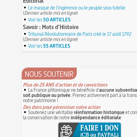
Éditorial
Voir la lune à gauche
3 JUILLET
Hâtez-vous lentement
Le masque de l'ingérence ou le peuple sous tutelle
3 juillet 987 : Hugues Capet est couronné et
(
Dernier article mis en ligne
)
Troisième République (1870-1940)
des Francs à Noyon
3 JUILLET
Voir les
50 ARTICLES
Vatel, « perdu d'honneur », se suicide lors d
Maternités, archéologie de la figure matern
donné en 1671 par le prince de Condé à Louis
Savoir : Mots d’Histoire
JUILLET
Tribunal Révolutionnaire de Paris créé le 17 août 1792
Le masque de l'ingérence ou le peuple sous
(
Dernier article mis en ligne
)
1ER JUILLET
Voir les
55 ARTICLES
1er juillet 1903 : début du premier Tour de 
cycliste
1ER JUILLET
NOUS SOUTENIR
Plus de 25 ANS d'action et de convictions
La France pittoresque ne bénéficie d'
aucune subvention
soit publique ou privée
. Prenez activement part à la tran
notre patrimoine !
Des dons pour pérenniser notre action
Soutenez une véritable
réinformation historique
et con
la conservation de notre
indépendance éditoriale