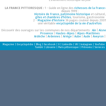
LA FRANCE PITTORESQUE :
1 - Guide en ligne des
richesses de la France d
depuis 1999 :
Histoire de France, patrimoine historique
et culturel,
gîtes et chambres d'hôtes
, tourisme, gastronomie
2 -
Magazine d'histoire
36 pages couleur depuis 2001
une véritable
encyclopédie de la vie d'autrefois
Découvrir des ouvrages sur les communes de nos départements :
Ain
|
Aisne
Provence
|
Hautes-Alpes
|
Alpes-Maritimes
Ardèche
|
Ardennes
|
Ariège
|
Aube
|
Aude
|
Aveyron
|
Magazine
|
Encyclopédie
|
Blog
|
Facebook
|
X
|
LinkedIn
|
VK
|
Instagram
|
YouTube
Tumblr
|
Librairie
|
Paris pittoresque
|
Prénoms
|
Services