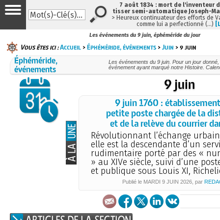
7 août 1834 : mort de l'inventeur 
tisser semi-automatique Joseph-Ma
> Heureux continuateur des efforts de 
comme lui a perfectionné (…)
[
Les événements du 9 juin, éphéméride du jour
Vous êtes ici :
Accueil
>
Éphéméride, événements
>
Juin
> 9 juin
Éphéméride,
Les événements du 9 juin. Pour un jour donné
événements
événement ayant marqué notre Histoire. Calend
9 juin
9 juin 1760 : établissemen
petite poste chargée de la dis
et de la relève du courrier da
Révolutionnant l’échange urbain 
elle est la descendante d’un serv
rudimentaire porté par des « nun
» au XIVe siècle, suivi d’une post
et publique sous Louis XI, Richeli
Publié le
MARDI
9 JUIN 2026
, par
REDA