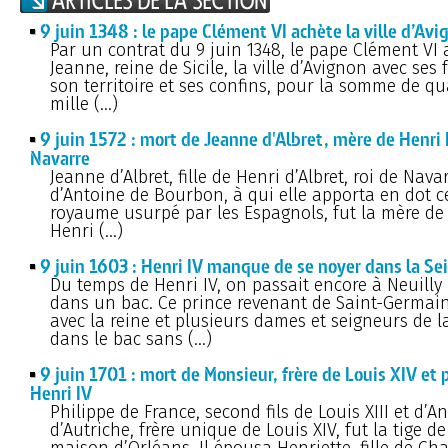
9 juin 1348 : le pape Clément VI achète la ville d’Avi
Par un contrat du 9 juin 1348, le pape Clément VI
Jeanne, reine de Sicile, la ville d’Avignon avec ses
son territoire et ses confins, pour la somme de qu
mille (…)
9 juin 1572 : mort de Jeanne d'Albret, mère de Henri 
Navarre
Jeanne d’Albret, fille de Henri d’Albret, roi de Nav
d’Antoine de Bourbon, à qui elle apporta en dot ce
royaume usurpé par les Espagnols, fut la mère de
Henri (…)
9 juin 1603 : Henri IV manque de se noyer dans la Sei
Du temps de Henri IV, on passait encore à Neuilly 
dans un bac. Ce prince revenant de Saint-Germai
avec la reine et plusieurs dames et seigneurs de l
dans le bac sans (…)
9 juin 1701 : mort de Monsieur, frère de Louis XIV et p
Henri IV
Philippe de France, second fils de Louis XIII et d’A
d’Autriche, frère unique de Louis XIV, fut la tige d
maison d’Orléans. Il épousa Henriette, fille de Char