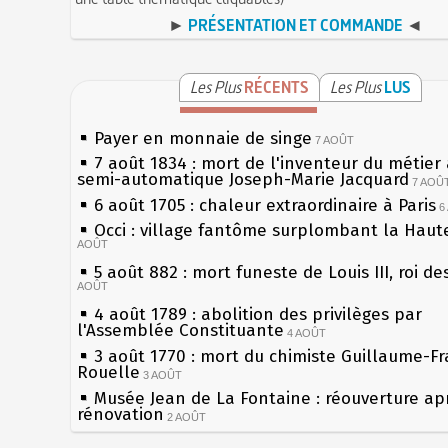
►
PRÉSENTATION ET COMMANDE
◄
Les Plus
RÉCENTS
Les Plus
LUS
Payer en monnaie de singe
7 AOÛT
7 août 1834 : mort de l'inventeur du métier 
semi-automatique Joseph-Marie Jacquard
7 AOÛ
6 août 1705 : chaleur extraordinaire à Paris
6
Occi : village fantôme surplombant la Haut
AOÛT
5 août 882 : mort funeste de Louis III, roi de
AOÛT
4 août 1789 : abolition des privilèges par
l'Assemblée Constituante
4 AOÛT
3 août 1770 : mort du chimiste Guillaume-Fr
Rouelle
3 AOÛT
Musée Jean de La Fontaine : réouverture ap
rénovation
2 AOÛT
2 août 1802 : Bonaparte est nommé consul 