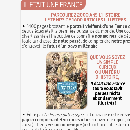
IL ÉTAIT UNE FRANCE
PARCOUREZ 2000 ANS L'HISTOIRE
LE TEMPS DE 1600 ARTICLES ILLUSTRÉS
1400 pages brossant le
portrait vivifiant d'une France
q
deux siècles était la première puissance du monde. Une oc
divertissante et instructive de connaître
nos racines
, de dé
toute la richesse de
notre passé
, de comprendre
notre pré
d'entrevoir le
futur d'un pays millénaire
QUE VOUS SOYEZ
UN SIMPLE
CURIEUX
OU UN FÉRU
D'HISTOIRE,
Il était une France
saura vous ravir
par ses récits
abondamment
illustrés !
Édité par
La France pittoresque
, cet ouvrage existe en
ve
papier comprenant 3 volumes reliés
(couverture rigide, d
cousu) ET en
version numérique
(incluant une table des ma
une table thématique cliquables)