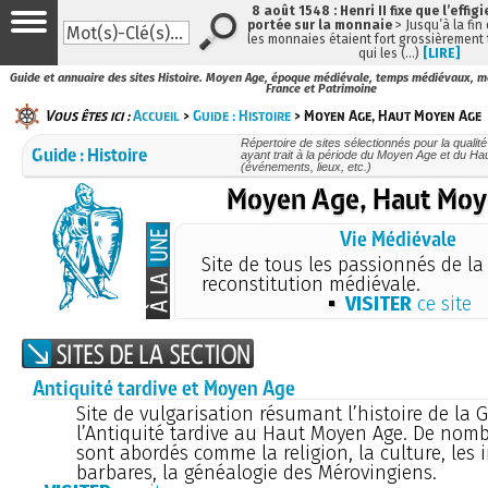
8 août 1548 : Henri II fixe que l’effig
portée sur la monnaie
> Jusqu’à la fin 
les monnaies étaient fort grossièrement t
qui les (…)
[LIRE]
Guide et annuaire des sites Histoire. Moyen Age, époque médiévale, temps médiévaux, m
France et Patrimoine
Vous êtes ici :
Accueil
>
Guide : Histoire
> Moyen Age, Haut Moyen Age
Répertoire de sites sélectionnés pour la qualité
Guide : Histoire
ayant trait à la période du Moyen Age et du H
(événements, lieux, etc.)
Moyen Age, Haut Moy
Vie Médiévale
Site de tous les passionnés de la
reconstitution médiévale.
VISITER
ce site
Antiquité tardive et Moyen Age
Site de vulgarisation résumant l’histoire de la 
l’Antiquité tardive au Haut Moyen Age. De nom
sont abordés comme la religion, la culture, les 
barbares, la généalogie des Mérovingiens.