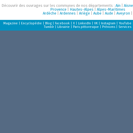
Découvrir des ouvrages sur les communes de nos départements :
Ain
|
Aisne
Provence
|
Hautes-Alpes
|
Alpes-Maritimes
Ardèche
|
Ardennes
|
Ariège
|
Aube
|
Aude
|
Aveyron
|
Magazine
|
Encyclopédie
|
Blog
|
Facebook
|
X
|
LinkedIn
|
VK
|
Instagram
|
YouTube
Tumblr
|
Librairie
|
Paris pittoresque
|
Prénoms
|
Services