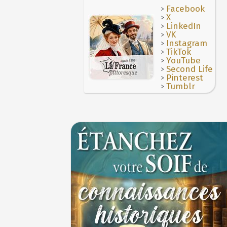
>
Facebook
>
X
>
LinkedIn
>
VK
>
Instagram
>
TikTok
>
YouTube
>
Second Life
>
Pinterest
>
Tumblr