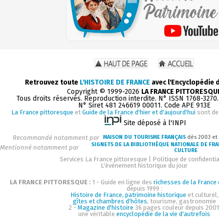
Retrouvez toute
L'HISTOIRE DE FRANCE
avec l'Encyclopédie 
Copyright © 1999-2026
LA FRANCE PITTORESQU
Tous droits réservés. Reproduction interdite. N° ISSN 1768-3270
N° Siret 481 246619 00011. Code APE 913E
La France pittoresque
et
Guide de la France d'hier et d'aujourd'hui
sont de
Site déposé à l'INPI
Recommandé notamment par
MAISON DU TOURISME FRANÇAIS
dès 2003 et
SIGNETS DE LA BIBLIOTHÈQUE NATIONALE DE FR
Mentionné notamment par
CULTURE
Services La France pittoresque
|
Politique de confidentia
L'événement historique du jour
LA FRANCE PITTORESQUE :
1 - Guide en ligne des
richesses de la France d
depuis 1999 :
Histoire de France, patrimoine historique
et culturel,
gîtes et chambres d'hôtes
, tourisme, gastronomie
2 -
Magazine d'histoire
36 pages couleur depuis 2001
une véritable
encyclopédie de la vie d'autrefois