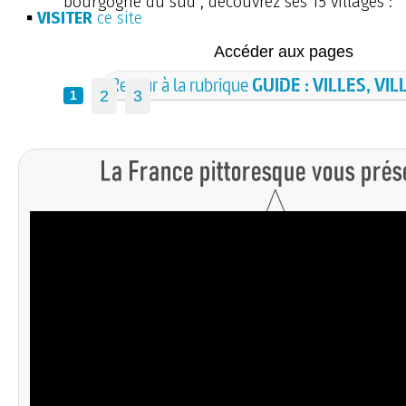
bourgogne du sud , découvrez ses 15 villages :
VISITER
ce site
Accéder aux pages
Retour à la rubrique
GUIDE : VILLES, VI
2
3
1