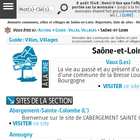
8 août 1548 : Henri II fixe que l’eff
portée sur la monnaie
> Jusqu’à la fin
monnaies étaient fort grossièrement tr
les (…)
[LIRE]
Annuaire communes, villes et villages de Saône-et-Loire. Répertoire, liste de sites - Hi
Vous êtes ici :
Accueil
>
Guide : Villes, Villages
> Saône-et-Loire
Guide : Villes, Villages
Annuaire des communes de Saône et Loire : ré
et personnels consacrés aux villes et villag
Saône-et-Loi
Vaux (Les)
La vie au passé et au présent d’
d’une commune de la Bresse Lo
Bourgogne
VISITER
ce site
Abergement-Sainte-Colombe (L’)
Bienvenue sur le site de L’ABERGEMENT SAINT
VISITER
ce site
Ameugny