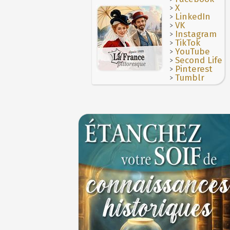
>
X
>
LinkedIn
>
VK
>
Instagram
>
TikTok
>
YouTube
>
Second Life
>
Pinterest
>
Tumblr