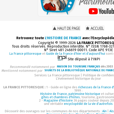
Retrouvez toute
L'HISTOIRE DE FRANCE
avec l'Encyclopédi
Copyright © 1999-2026
LA FRANCE PITTORES
Tous droits réservés. Reproduction interdite. N° ISSN 1768-32
N° Siret 481 246619 00011. Code APE 913E
La France pittoresque
et
Guide de la France d'hier et d'aujourd'hui
sont 
Site déposé à l'INPI
Recommandé notamment par
MAISON DU TOURISME FRANÇAIS
dès 2003
Mentionné notamment par
SIGNETS DE LA BIBLIOTHÈQUE NATIONALE DE FRAN
Services La France pittoresque
|
Politique de confident
L'événement historique du jour
LA FRANCE PITTORESQUE :
1 - Guide en ligne des
richesses de la France d'
1999 :
Histoire de France, patrimoine historique
et cultur
gîtes et chambres d'hôtes
, tourisme, gastronom
2 -
Magazine d'histoire
36 pages couleur depuis 20
une véritable
encyclopédie de la vie d'autrefois
Découvrir des ouvrages sur les communes de nos départements :
Ain
|
Ai