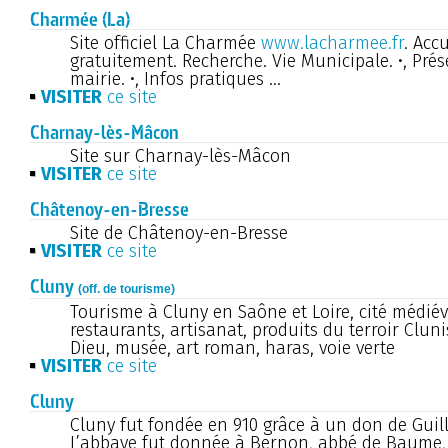
Charmée (La)
Site officiel La Charmée
www.lacharmee.fr
. Acc
gratuitement. Recherche. Vie Municipale. •, Prése
mairie. •, Infos pratiques ...
VISITER
ce site
Charnay-lès-Mâcon
Site sur Charnay-lès-Mâcon
VISITER
ce site
Châtenoy-en-Bresse
Site de Châtenoy-en-Bresse
VISITER
ce site
Cluny
(off. de tourisme)
Tourisme à Cluny en Saône et Loire, cité médiéva
restaurants, artisanat, produits du terroir Cluni
Dieu, musée, art roman, haras, voie verte
VISITER
ce site
Cluny
Cluny fut fondée en 910 grâce à un don de Guil
L’abbaye fut donnée à Bernon, abbé de Baume,