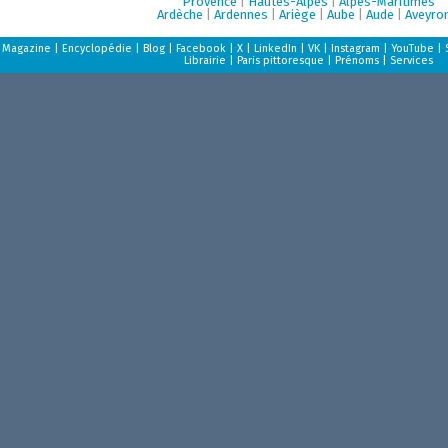
Provence
|
Hautes-Alpes
|
Alpes-Maritimes
Ardèche
|
Ardennes
|
Ariège
|
Aube
|
Aude
|
Aveyro
Magazine
|
Encyclopédie
|
Blog
|
Facebook
|
X
|
LinkedIn
|
VK
|
Instagram
|
YouTube
|
Librairie
|
Paris pittoresque
|
Prénoms
|
Services