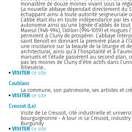
monastère de douze moines vivant sous la règle
La nouvelle abbaye dépendait directement du Sa
échappant ainsi à toute autorité seigneuriale o
L’abbé était élu en toute indépendance par les 
autonomie ainsi qu’une lignée d’abbés de tout 
Maïeul (948-994), Odilon (994-1059) et Hugues (
permirent à Cluny de prospérer. L’abbaye interpr
saint Benoît en donnant la première place à l’Of
une insistance sur la beauté de la liturgie et d
architectural, ainsi qu’à l’hospitalité et à l’au
manuels et l’étude passèrent au second plan, 
pas les moines de Cluny d’être actifs dans l’uni
XIIIesiècle..
VISITER
ce site
Coublanc
La commune, son patrimoine, ses artistes et cr
VISITER
ce site
Creusot (Le)
Visite de Le Creusot, cité industrielle et universi
bourguignonne - A tour in Le Creusot, industry 
Burgundy
VISITER
ce site