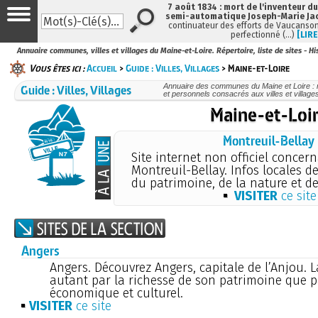
7 août 1834 : mort de l'inventeur du
semi-automatique Joseph-Marie Ja
continuateur des efforts de Vaucanson
perfectionné (…)
[LIRE
Annuaire communes, villes et villages du Maine-et-Loire. Répertoire, liste de sites - Hi
Vous êtes ici :
Accueil
>
Guide : Villes, Villages
> Maine-et-Loire
Guide : Villes, Villages
Annuaire des communes du Maine et Loire : ré
et personnels consacrés aux villes et villag
Maine-et-Loi
Montreuil-Bellay
Site internet non officiel concern
Montreuil-Bellay. Infos locales de
du patrimoine, de la nature et d
VISITER
ce site
Angers
Angers. Découvrez Angers, capitale de l’Anjou. La
autant par la richesse de son patrimoine que
économique et culturel.
VISITER
ce site