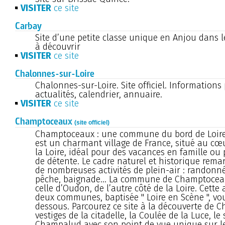
VISITER
ce site
Carbay
Site d’une petite classe unique en Anjou dans l
à découvrir
VISITER
ce site
Chalonnes-sur-Loire
Chalonnes-sur-Loire. Site officiel. Informations 
actualités, calendrier, annuaire.
VISITER
ce site
Champtoceaux
(site officiel)
Champtoceaux : une commune du bord de Loir
est un charmant village de France, situé au cœu
la Loire, idéal pour des vacances en famille o
de détente. Le cadre naturel et historique rema
de nombreuses activités de plein-air : randonnée
pêche, baignade… La commune de Champtoceaux
celle d’Oudon, de l’autre côté de la Loire. Cette
deux communes, baptisée " Loire en Scène ", vou
dessous. Parcourez ce site à la découverte de 
vestiges de la citadelle, la Coulée de la Luce, le 
Champalud avec son point de vue unique sur le 