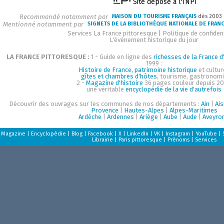
Site déposé à l'INPI
Recommandé notamment par
MAISON DU TOURISME FRANÇAIS
dès 2003
Mentionné notamment par
SIGNETS DE LA BIBLIOTHÈQUE NATIONALE DE FRAN
Services La France pittoresque
|
Politique de confident
L'événement historique du jour
LA FRANCE PITTORESQUE :
1 - Guide en ligne des
richesses de la France d'
1999 :
Histoire de France, patrimoine historique
et cultur
gîtes et chambres d'hôtes
, tourisme, gastronom
2 -
Magazine d'histoire
36 pages couleur depuis 20
une véritable
encyclopédie de la vie d'autrefois
Découvrir des ouvrages sur les communes de nos départements :
Ain
|
Ai
Provence
|
Hautes-Alpes
|
Alpes-Maritimes
Ardèche
|
Ardennes
|
Ariège
|
Aube
|
Aude
|
Aveyro
Magazine
|
Encyclopédie
|
Blog
|
Facebook
|
X
|
LinkedIn
|
VK
|
Instagram
|
YouTube
|
Librairie
|
Paris pittoresque
|
Prénoms
|
Services