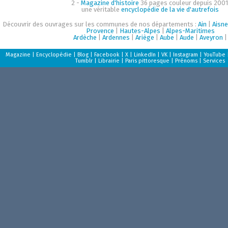
2 -
Magazine d'histoire
36 pages couleur depuis 2001
une véritable
encyclopédie de la vie d'autrefois
Découvrir des ouvrages sur les communes de nos départements :
Ain
|
Aisne
Provence
|
Hautes-Alpes
|
Alpes-Maritimes
Ardèche
|
Ardennes
|
Ariège
|
Aube
|
Aude
|
Aveyron
|
Magazine
|
Encyclopédie
|
Blog
|
Facebook
|
X
|
LinkedIn
|
VK
|
Instagram
|
YouTube
Tumblr
|
Librairie
|
Paris pittoresque
|
Prénoms
|
Services