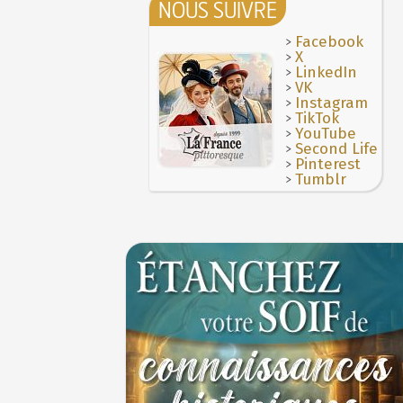
NOUS SUIVRE
>
Facebook
>
X
>
LinkedIn
>
VK
>
Instagram
>
TikTok
>
YouTube
>
Second Life
>
Pinterest
>
Tumblr