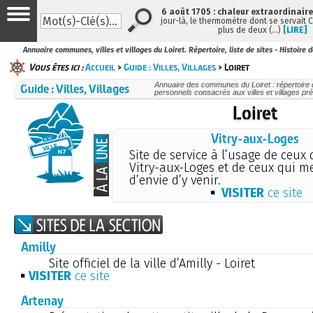
6 août 1705 : chaleur extraordinaire
jour-là, le thermomètre dont se servait 
plus de deux (…)
[LIRE]
Annuaire communes, villes et villages du Loiret. Répertoire, liste de sites - Histoire 
Vous êtes ici :
Accueil
>
Guide : Villes, Villages
> Loiret
Guide : Villes, Villages
Annuaire des communes du Loiret : répertoire de
personnels consacrés aux villes et villages pr
Loiret
Vitry-aux-Loges
Site de service à l’usage de ceux
Vitry-aux-Loges et de ceux qui m
d’envie d’y venir.
VISITER
ce site
Amilly
Site officiel de la ville d’Amilly - Loiret
VISITER
ce site
Artenay