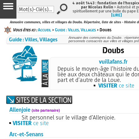
4 août 1443 : fondation de l'hospi
par Nicolas Rolin
> Autorisé et pr
spirituellement par une bulle du pape E
[LIRE]
Annuaire communes, villes et villages du Doubs. Répertoire, liste de sites - Histoire 
Vous êtes ici :
Accueil
>
Guide : Villes, Villages
> Doubs
Guide : Villes, Villages
Annuaire des communes du Doubs : répertoire de
personnels consacrés aux villes et villages pr
Doubs
vuillafans.fr
Depuis le moyen-âge l’histoire du
liée aux deux châteaux qui le d
part et d’autre de la Loue.
VISITER
ce site
Allenjoie
(site partenaire)
Sit personnel sur le village d’Allenjoie.
VISITER
ce site
Arc-et-Senans