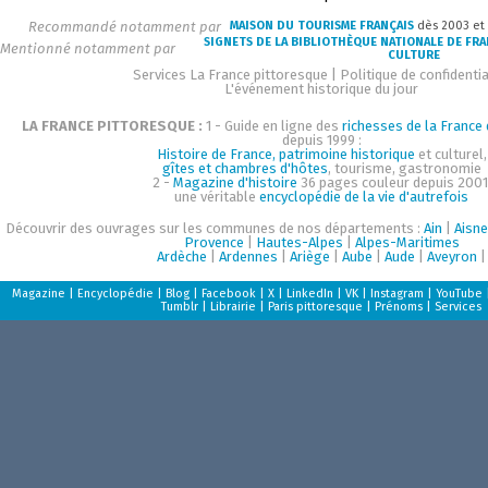
Recommandé notamment par
MAISON DU TOURISME FRANÇAIS
dès 2003 et
SIGNETS DE LA BIBLIOTHÈQUE NATIONALE DE FR
Mentionné notamment par
CULTURE
Services La France pittoresque
|
Politique de confidentia
L'événement historique du jour
LA FRANCE PITTORESQUE :
1 - Guide en ligne des
richesses de la France d
depuis 1999 :
Histoire de France, patrimoine historique
et culturel,
gîtes et chambres d'hôtes
, tourisme, gastronomie
2 -
Magazine d'histoire
36 pages couleur depuis 2001
une véritable
encyclopédie de la vie d'autrefois
Découvrir des ouvrages sur les communes de nos départements :
Ain
|
Aisne
Provence
|
Hautes-Alpes
|
Alpes-Maritimes
Ardèche
|
Ardennes
|
Ariège
|
Aube
|
Aude
|
Aveyron
|
Magazine
|
Encyclopédie
|
Blog
|
Facebook
|
X
|
LinkedIn
|
VK
|
Instagram
|
YouTube
Tumblr
|
Librairie
|
Paris pittoresque
|
Prénoms
|
Services