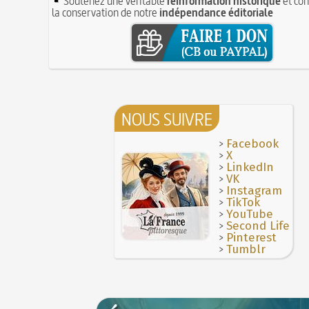
Soutenez une véritable
réinformation historique
et con
la conservation de notre
indépendance éditoriale
NOUS SUIVRE
>
Facebook
>
X
>
LinkedIn
>
VK
>
Instagram
>
TikTok
>
YouTube
>
Second Life
>
Pinterest
>
Tumblr