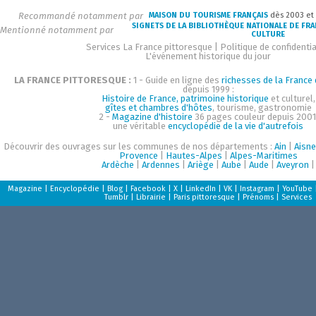
Recommandé notamment par
MAISON DU TOURISME FRANÇAIS
dès 2003 et
SIGNETS DE LA BIBLIOTHÈQUE NATIONALE DE FR
Mentionné notamment par
CULTURE
Services La France pittoresque
|
Politique de confidentia
L'événement historique du jour
LA FRANCE PITTORESQUE :
1 - Guide en ligne des
richesses de la France d
depuis 1999 :
Histoire de France, patrimoine historique
et culturel,
gîtes et chambres d'hôtes
, tourisme, gastronomie
2 -
Magazine d'histoire
36 pages couleur depuis 2001
une véritable
encyclopédie de la vie d'autrefois
Découvrir des ouvrages sur les communes de nos départements :
Ain
|
Aisne
Provence
|
Hautes-Alpes
|
Alpes-Maritimes
Ardèche
|
Ardennes
|
Ariège
|
Aube
|
Aude
|
Aveyron
|
Magazine
|
Encyclopédie
|
Blog
|
Facebook
|
X
|
LinkedIn
|
VK
|
Instagram
|
YouTube
Tumblr
|
Librairie
|
Paris pittoresque
|
Prénoms
|
Services