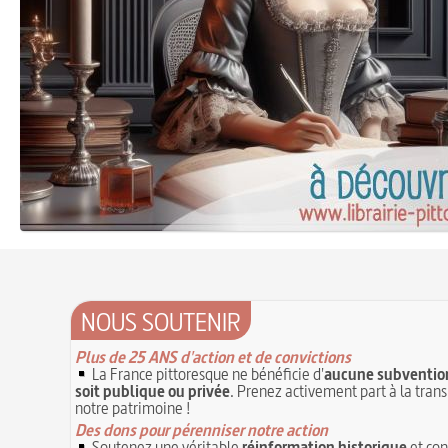
NOUS SOUTENIR
Plus de 25 ANS d'action et de convictions
La France pittoresque ne bénéficie d'
aucune subvention
soit publique ou privée
. Prenez activement part à la tran
notre patrimoine !
Des dons pour pérenniser notre action
Soutenez une véritable
réinformation historique
et con