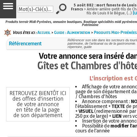
5 août 882 : mort funeste de Louis I
Francs
> Arrière-arrière-petit-fils de 
fils de Louis II le Bègue, (…)
[L
Produits terroir Midi-Pyrénées, annuaire boutiques. Boutique spécialités midi pyrénéenn
Patrimoine
Vous êtes ici :
Accueil
>
Guide : Alimentation
>
Produits Midi-Pyrénées
Référencer son site dans les secteurs du touris
Référencement
patrimoine, de l'artisanat ou de la gastronomie. 
répertoire, guide
Votre annonce sera inséré da
Gîtes et Chambres d'hôt
L'inscription est
Affichage de votre annonce
page de son département dans
RETROUVEZ BIENTÔT ICI
/ Chambres d'hôtes
des offres d'insertion
Annonce comprenant :
N
de votre annonce
l'établissement +
TEXTE
de pr
en tête de la page
+
VISUEL
(redimensionné par 
de son département
250 px de large) +
LIEN
vers vo
Insertion de votre annon
Possibilité de
modifier l'
cours de l'année