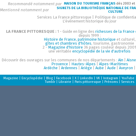
Recommandé notamment par
MAISON DU TOURISME FRANÇAIS
dès 2003 et
SIGNETS DE LA BIBLIOTHÈQUE NATIONALE DE FR
Mentionné notamment par
CULTURE
Services La France pittoresque
|
Politique de confidentia
L'événement historique du jour
LA FRANCE PITTORESQUE :
1 - Guide en ligne des
richesses de la France d
depuis 1999 :
Histoire de France, patrimoine historique
et culturel,
gîtes et chambres d'hôtes
, tourisme, gastronomie
2 -
Magazine d'histoire
36 pages couleur depuis 2001
une véritable
encyclopédie de la vie d'autrefois
Découvrir des ouvrages sur les communes de nos départements :
Ain
|
Aisne
Provence
|
Hautes-Alpes
|
Alpes-Maritimes
Ardèche
|
Ardennes
|
Ariège
|
Aube
|
Aude
|
Aveyron
|
Magazine
|
Encyclopédie
|
Blog
|
Facebook
|
X
|
LinkedIn
|
VK
|
Instagram
|
YouTube
Tumblr
|
Librairie
|
Paris pittoresque
|
Prénoms
|
Services