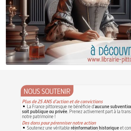
NOUS SOUTENIR
Plus de 25 ANS d'action et de convictions
La France pittoresque ne bénéficie d'
aucune subvention
soit publique ou privée
. Prenez activement part à la tran
notre patrimoine !
Des dons pour pérenniser notre action
Soutenez une véritable
réinformation historique
et con