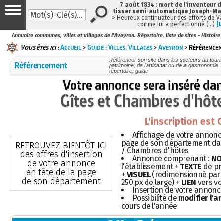
7 août 1834 : mort de l'inventeur 
tisser semi-automatique Joseph-Ma
> Heureux continuateur des efforts de 
comme lui a perfectionné (…)
[
Annuaire communes, villes et villages de l'Aveyron. Répertoire, liste de sites - Histoir
Vous êtes ici :
Accueil
>
Guide : Villes, Villages
>
Aveyron
> Référence
Référencer son site dans les secteurs du touris
Référencement
patrimoine, de l'artisanat ou de la gastronomie. 
répertoire, guide
Votre annonce sera inséré da
Gîtes et Chambres d'hôt
L'inscription est
Affichage de votre annonce
page de son département dans
RETROUVEZ BIENTÔT ICI
/ Chambres d'hôtes
des offres d'insertion
Annonce comprenant :
N
de votre annonce
l'établissement +
TEXTE
de pr
en tête de la page
+
VISUEL
(redimensionné par 
de son département
250 px de large) +
LIEN
vers vo
Insertion de votre annon
Possibilité de
modifier l'
cours de l'année