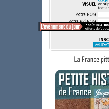
CLIQUE
VISUEL
en sti
(cet e
Votre NOM
Votre PRÉNOM
Votre E-MAIL
INSC