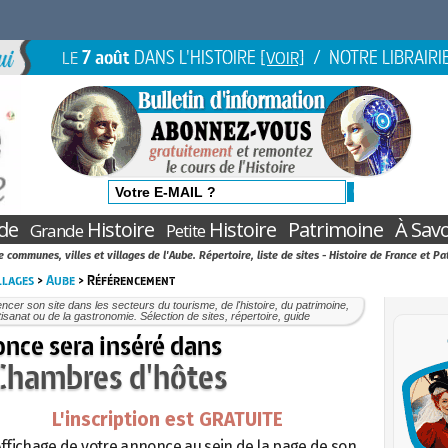
7 août
DANS L'HISTOIRE
/ NOTRE LIBRAIRI
LE
[VOIR]
de
Histoire
Histoire
Patrimoine
À Savo
Grande
Petite
 communes, villes et villages de l'Aube. Répertoire, liste de sites - Histoire de France et P
illages
>
Aube
> Référencement
ncer son site dans les secteurs du tourisme, de l'histoire, du patrimoine,
rtisanat ou de la gastronomie. Sélection de sites, répertoire, guide
nce sera inséré dans
 Chambres d'hôtes
L'inscription est GRATUITE
ffichage de votre annonce au sein de la page de son