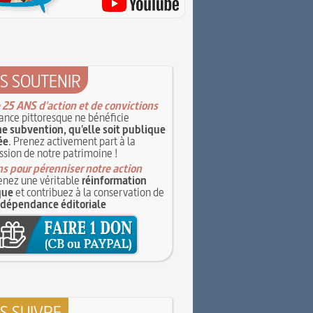
S SOUTENIR
 25 ANS d'action et de convictions
ance pittoresque ne bénéficie
e subvention, qu'elle soit publique
ée
. Prenez activement part à la
ssion de notre patrimoine !
s pour pérenniser notre action
nez une véritable
réinformation
que
et contribuez à la conservation de
ndépendance éditoriale
S SUIVRE