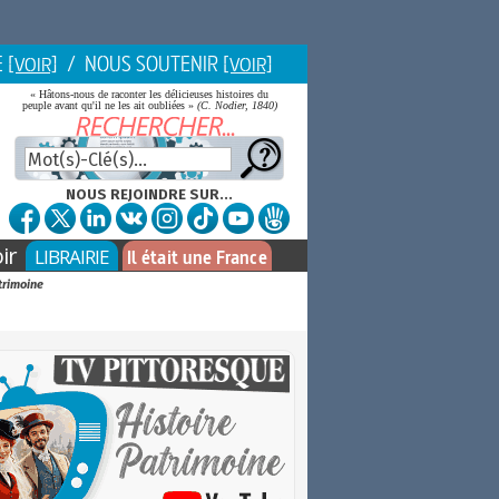
E
/ NOUS SOUTENIR
[VOIR]
[VOIR]
« Hâtons-nous de raconter les délicieuses histoires du
peuple avant qu'il ne les ait oubliées »
(C. Nodier, 1840)
NOUS REJOINDRE SUR...
ir
LIBRAIRIE
Il était une France
atrimoine