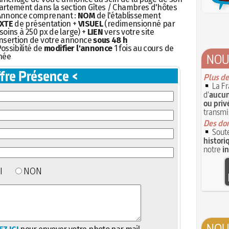
rtement dans la section Gîtes / Chambres d'hôtes
Annonce comprenant :
NOM
de l'établissement
XTE
de présentation +
VISUEL
(redimensionné par
soins à 250 px de large) +
LIEN
vers votre site
nsertion de votre annonce
sous 48 h
ossibilité de
modifier l'annonce
1 fois au cours de
NOU
née
fre Présence <
Plus de
La Fr
d'
aucun
ou priv
transmi
Des don
Soute
histori
notre
i
UI
NON
NOU