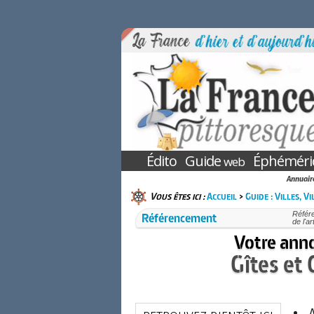
Édito
Guide
Éphéméri
web
Annuaire
Vous êtes ici :
Accueil
>
Guide : Villes, V
Référencement
Référe
de l'a
Votre anno
Gîtes et
A