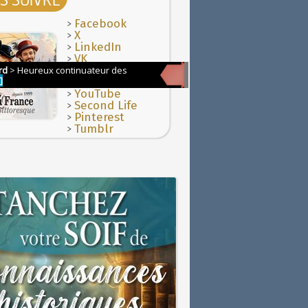
>
Facebook
>
X
>
LinkedIn
>
VK
>
Instagram
>
TikTok
>
YouTube
>
Second Life
>
Pinterest
>
Tumblr