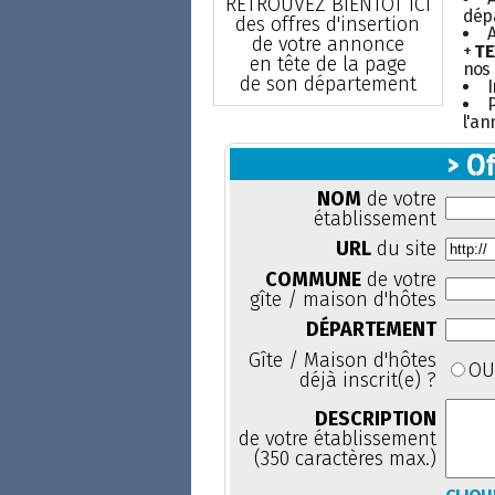
RETROUVEZ BIENTÔT ICI
dépa
des offres d'insertion
de votre annonce
+
TE
en tête de la page
nos 
de son département
I
P
l'an
> Of
NOM
de votre
établissement
URL
du site
COMMUNE
de votre
gîte / maison d'hôtes
DÉPARTEMENT
Gîte / Maison d'hôtes
O
déjà inscrit(e) ?
DESCRIPTION
de votre établissement
(350 caractères max.)