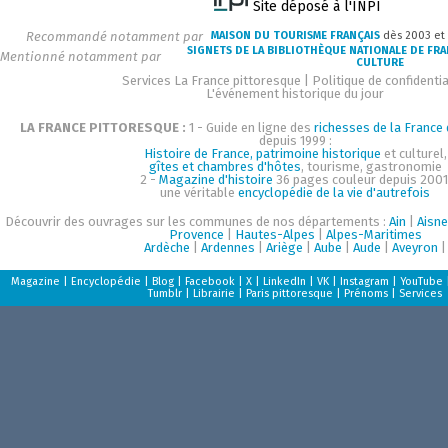
Site déposé à l'INPI
Recommandé notamment par
MAISON DU TOURISME FRANÇAIS
dès 2003 et
SIGNETS DE LA BIBLIOTHÈQUE NATIONALE DE FR
Mentionné notamment par
CULTURE
Services La France pittoresque
|
Politique de confidentia
L'événement historique du jour
LA FRANCE PITTORESQUE :
1 - Guide en ligne des
richesses de la France d
depuis 1999 :
Histoire de France, patrimoine historique
et culturel,
gîtes et chambres d'hôtes
, tourisme, gastronomie
2 -
Magazine d'histoire
36 pages couleur depuis 2001
une véritable
encyclopédie de la vie d'autrefois
Découvrir des ouvrages sur les communes de nos départements :
Ain
|
Aisne
Provence
|
Hautes-Alpes
|
Alpes-Maritimes
Ardèche
|
Ardennes
|
Ariège
|
Aube
|
Aude
|
Aveyron
|
Magazine
|
Encyclopédie
|
Blog
|
Facebook
|
X
|
LinkedIn
|
VK
|
Instagram
|
YouTube
Tumblr
|
Librairie
|
Paris pittoresque
|
Prénoms
|
Services