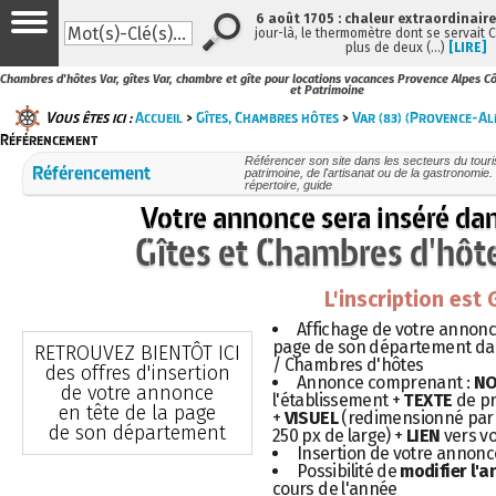
6 août 1705 : chaleur extraordinaire
jour-là, le thermomètre dont se servait 
plus de deux (…)
[LIRE]
Chambres d'hôtes Var, gîtes Var, chambre et gîte pour locations vacances Provence Alpes Côt
et Patrimoine
Vous êtes ici :
Accueil
>
Gîtes, Chambres hôtes
>
Var (83) (Provence-Al
Référencement
Référencer son site dans les secteurs du touris
Référencement
patrimoine, de l'artisanat ou de la gastronomie. 
répertoire, guide
Votre annonce sera inséré da
Gîtes et Chambres d'hôt
L'inscription est
Affichage de votre annonce
page de son département dans
RETROUVEZ BIENTÔT ICI
/ Chambres d'hôtes
des offres d'insertion
Annonce comprenant :
N
de votre annonce
l'établissement +
TEXTE
de pr
en tête de la page
+
VISUEL
(redimensionné par 
de son département
250 px de large) +
LIEN
vers vo
Insertion de votre annon
Possibilité de
modifier l'
cours de l'année