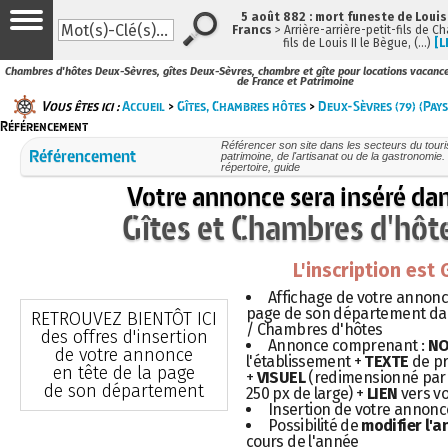
5 août 882 : mort funeste de Louis I
Francs
> Arrière-arrière-petit-fils de 
fils de Louis II le Bègue, (…)
[L
Chambres d'hôtes Deux-Sèvres, gîtes Deux-Sèvres, chambre et gîte pour locations vacances
de France et Patrimoine
Vous êtes ici :
Accueil
>
Gîtes, Chambres hôtes
>
Deux-Sèvres (79) (Pays
Référencement
Référencer son site dans les secteurs du touris
Référencement
patrimoine, de l'artisanat ou de la gastronomie. 
répertoire, guide
Votre annonce sera inséré da
Gîtes et Chambres d'hôt
L'inscription est
Affichage de votre annonce
page de son département dans
RETROUVEZ BIENTÔT ICI
/ Chambres d'hôtes
des offres d'insertion
Annonce comprenant :
N
de votre annonce
l'établissement +
TEXTE
de pr
en tête de la page
+
VISUEL
(redimensionné par 
de son département
250 px de large) +
LIEN
vers vo
Insertion de votre annon
Possibilité de
modifier l'
cours de l'année