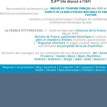
Site déposé à l'INPI
Recommandé notamment par
MAISON DU TOURISME FRANÇAIS
dès 2003 et
SIGNETS DE LA BIBLIOTHÈQUE NATIONALE DE FR
Mentionné notamment par
CULTURE
Services La France pittoresque
|
Politique de confidentia
L'événement historique du jour
LA FRANCE PITTORESQUE :
1 - Guide en ligne des
richesses de la France d
depuis 1999 :
Histoire de France, patrimoine historique
et culturel,
gîtes et chambres d'hôtes
, tourisme, gastronomie
2 -
Magazine d'histoire
36 pages couleur depuis 2001
une véritable
encyclopédie de la vie d'autrefois
Découvrir des ouvrages sur les communes de nos départements :
Ain
|
Aisne
Provence
|
Hautes-Alpes
|
Alpes-Maritimes
Ardèche
|
Ardennes
|
Ariège
|
Aube
|
Aude
|
Aveyron
|
Magazine
|
Encyclopédie
|
Blog
|
Facebook
|
X
|
LinkedIn
|
VK
|
Instagram
|
YouTube
Tumblr
|
Librairie
|
Paris pittoresque
|
Prénoms
|
Services