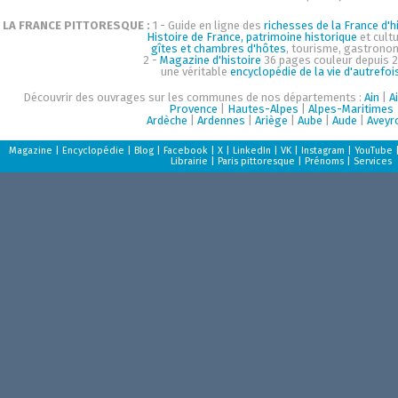
LA FRANCE PITTORESQUE :
1 - Guide en ligne des
richesses de la France d'hi
Histoire de France, patrimoine historique
et cultu
gîtes et chambres d'hôtes
, tourisme, gastrono
2 -
Magazine d'histoire
36 pages couleur depuis 2
une véritable
encyclopédie de la vie d'autrefoi
Découvrir des ouvrages sur les communes de nos départements :
Ain
|
A
Provence
|
Hautes-Alpes
|
Alpes-Maritimes
Ardèche
|
Ardennes
|
Ariège
|
Aube
|
Aude
|
Aveyr
Magazine
|
Encyclopédie
|
Blog
|
Facebook
|
X
|
LinkedIn
|
VK
|
Instagram
|
YouTube
Librairie
|
Paris pittoresque
|
Prénoms
|
Services