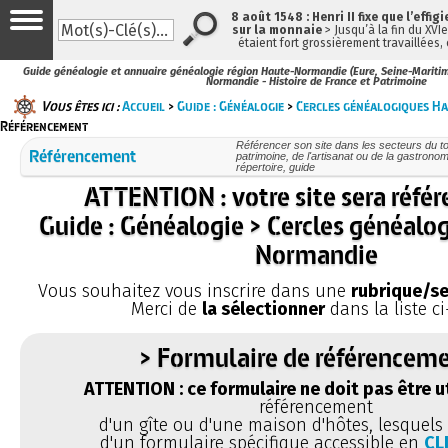
8 août 1548 : Henri II fixe que l’effig
sur la monnaie
> Jusqu’à la fin du XVI
étaient fort grossièrement travaillées, 
Guide généalogie et annuaire généalogie région Haute-Normandie (Eure, Seine-Maritim
Normandie - Histoire de France et Patrimoine
Vous êtes ici :
Accueil
>
Guide : Généalogie
>
Cercles généalogiques H
Référencement
Référencer son site dans les secteurs du tou
Référencement
patrimoine, de l'artisanat ou de la gastronom
répertoire, guide
ATTENTION : votre site sera réfé
Guide : Généalogie > Cercles généalo
Normandie
Vous souhaitez vous inscrire dans une
rubrique/se
Merci de
la sélectionner
dans la liste ci
> Formulaire de référenceme
ATTENTION : ce formulaire ne doit pas être ut
référencement
d'un gîte ou d'une maison d'hôtes, lesquels 
d'un formulaire spécifique accessible en
CL