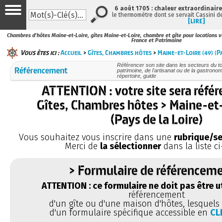
6 août 1705 : chaleur extraordinaire
le thermomètre dont se servait Cassini d
[LIRE]
Chambres d'hôtes Maine-et-Loire, gîtes Maine-et-Loire, chambre et gîte pour locations v
France et Patrimoine
Vous êtes ici :
Accueil
>
Gîtes, Chambres hôtes
>
Maine-et-Loire (49) (Pa
Référencer son site dans les secteurs du tou
Référencement
patrimoine, de l'artisanat ou de la gastronom
répertoire, guide
ATTENTION : votre site sera réfé
Gîtes, Chambres hôtes > Maine-et-
(Pays de la Loire)
Vous souhaitez vous inscrire dans une
rubrique/se
Merci de
la sélectionner
dans la liste ci
> Formulaire de référenceme
ATTENTION : ce formulaire ne doit pas être ut
référencement
d'un gîte ou d'une maison d'hôtes, lesquels 
d'un formulaire spécifique accessible en
CL