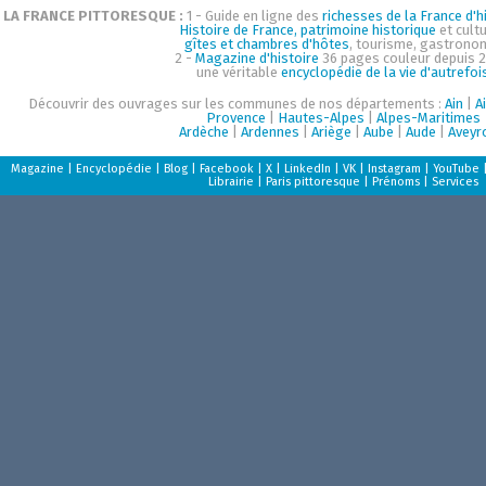
LA FRANCE PITTORESQUE :
1 - Guide en ligne des
richesses de la France d'hi
Histoire de France, patrimoine historique
et cultu
gîtes et chambres d'hôtes
, tourisme, gastrono
2 -
Magazine d'histoire
36 pages couleur depuis 2
une véritable
encyclopédie de la vie d'autrefoi
Découvrir des ouvrages sur les communes de nos départements :
Ain
|
A
Provence
|
Hautes-Alpes
|
Alpes-Maritimes
Ardèche
|
Ardennes
|
Ariège
|
Aube
|
Aude
|
Aveyr
Magazine
|
Encyclopédie
|
Blog
|
Facebook
|
X
|
LinkedIn
|
VK
|
Instagram
|
YouTube
Librairie
|
Paris pittoresque
|
Prénoms
|
Services