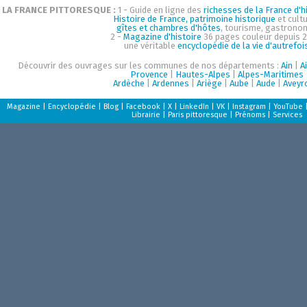
LA FRANCE PITTORESQUE :
1 - Guide en ligne des
richesses de la France d'hi
Histoire de France, patrimoine historique
et cultu
gîtes et chambres d'hôtes
, tourisme, gastrono
2 -
Magazine d'histoire
36 pages couleur depuis 2
une véritable
encyclopédie de la vie d'autrefoi
Découvrir des ouvrages sur les communes de nos départements :
Ain
|
A
Provence
|
Hautes-Alpes
|
Alpes-Maritimes
Ardèche
|
Ardennes
|
Ariège
|
Aube
|
Aude
|
Aveyr
Magazine
|
Encyclopédie
|
Blog
|
Facebook
|
X
|
LinkedIn
|
VK
|
Instagram
|
YouTube
Librairie
|
Paris pittoresque
|
Prénoms
|
Services