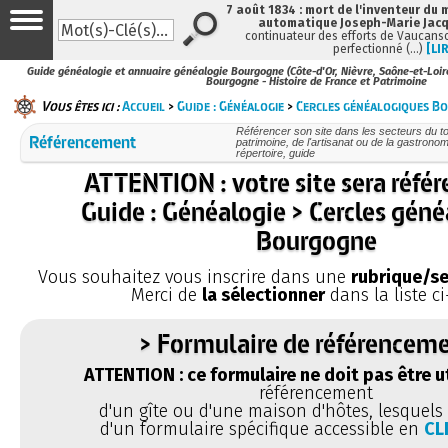
7 août 1834 : mort de l'inventeur du 
automatique Joseph-Marie Jac
continuateur des efforts de Vaucanso
perfectionné (…)
[LI
Guide généalogie et annuaire généalogie Bourgogne (Côte-d'Or, Nièvre, Saône-et-Loir
Bourgogne - Histoire de France et Patrimoine
Vous êtes ici :
Accueil
>
Guide : Généalogie
>
Cercles généalogiques B
Référencer son site dans les secteurs du tou
Référencement
patrimoine, de l'artisanat ou de la gastronom
répertoire, guide
ATTENTION : votre site sera réfé
Guide : Généalogie > Cercles gén
Bourgogne
Vous souhaitez vous inscrire dans une
rubrique/se
Merci de
la sélectionner
dans la liste ci
> Formulaire de référenceme
ATTENTION : ce formulaire ne doit pas être ut
référencement
d'un gîte ou d'une maison d'hôtes, lesquels 
d'un formulaire spécifique accessible en
CL