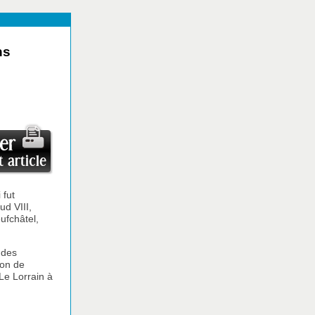
ns
 fut
ud VIII,
ufchâtel,
 des
ion de
Le Lorrain à