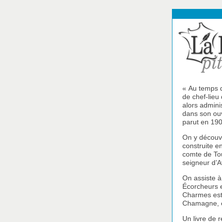
« Au temps d
de chef-lieu 
alors adminis
dans son ou
parut en 190
On y découv
construite e
comte de Tou
seigneur d’A
On assiste 
Écorcheurs e
Charmes est 
Chamagne, 
Un livre de 