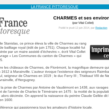
LA FRANCE PITTORESQUE
CHARMES et ses enviro
(par Vital Collet)
Publié le jeudi 12 juin 2014, par
Redaction
e Stanislas, ce prince éleva la ville de Charmes au rang
de bailliage royal (édit de juin 1751). Chaque localité fut
trée par un maire assisté d’échevins », écrit Vital Collet
vrage « Les Communes du canton de Charmes » qui
5.
re les châteaux de Charmes, de Florémont, la magnifique demeure qui
n 1612 à Marainville. L’auteur évoque l’existence des seigneurs Raimba
l, seigneur de Charmes en 1019 ; le duc Ferry III ; Thiébaut VIII de Ne
vrainville, d’Hergugney.
à la prise de Charmes par Antoine de Vaudémont en 1438, aux ravages
t de l’armée de Charles le Téméraire en 1475 : la moitié de la populat
alors décimée. On apprend la naissance du peintre Claude Gellée dit 
en 1600.
référence qui passionnera tous les amateurs d’histoire locale.