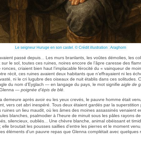
Le seigneur Huruge en son castel. © Crédit illustration : Araghorn
avaient passé depuis... Les murs branlants, les voûtes démolies, les c
nt sur le sol, toutes ces ruines, noires encore de l’âpre caresse des fla
 ronces, criaient bien haut l’implacable férocité du « vainqueur de moi
otre récit, ces ruines avaient deux habitants que n’effrayaient ni les éc
vasté, ni le cri lugubre des oiseaux de nuit établis dans ces solitudes. 
eugle du nom d’Eyglach — en langage du pays, le mot signifie
aigle de g
e Glenna —
poignée d’épis de blé
.
 demeure après avoir eu les yeux crevés, le pauvre homme était venu
nt, vers cet abri inespéré. Tous deux étaient gardés par la superstition 
es ruines un lieu maudit, où les âmes des moines assassinés venaient 
oules blanches, psalmodier à l’heure de minuit sous les pâles rayons de l
és, silencieux, oubliés... Une chèvre blanche, animal obéissant et timide
e ; elle broutait les pousses saillies d’entre les pierres et le moment venu
les éléments d’un pauvre repas que Glenna complétait avec quelques 