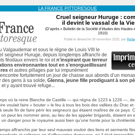
LA FRANCE PITTORESQUE
Cruel seigneur Huruge : co
il devint le vassal de la Vi
(D’après « Bulletin de la Société d’études des Hautes-
1910)
Publié le dimanche 30 novembre 2025, par
Reda
 Valgaudemar et sous le règne de Louis VIII le
uel seigneur Huruge, depuis longtemps affranchi de
s féodaux envers le roi et
n’inspirant que terreur
tions environnantes tout en s’enorgueillissant
res
et autres pillages par lui impunément
rencontre fortuitement un jour de chasse aux abords d’un monas
r des gens à sa solde,
Glenna, jeune fille prodiguant à son p
s
et y ayant trouvé refuge...
emps où la reine Blanche de Castille — qui régna de 1223 à 1226 —, de
e voulait faire « bouter » le feu à tous les bois des vallées du Drac et 
à seule fin de faire périr les seigneurs qui étaient maîtres de ce pays. 
i on peut les nommer ainsi, au lieu de les appeler brigands, étaient en e
 un danger pour le royaume aussi bien qu’une honte pour la chrétienté
emps affranchis par leur seul mauvais vouloir des liens et serments féo
pendants et solitaires en d’effrayantes demeures, où il était impossible