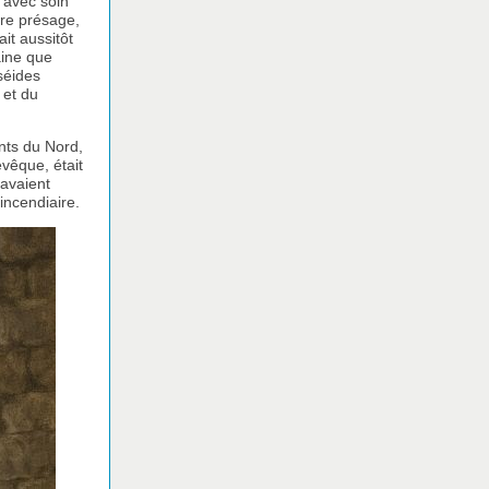
 avec soin
tre présage,
it aussitôt
aine que
séides
 et du
nts du Nord,
évêque, était
’avaient
incendiaire.