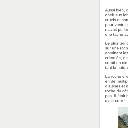
Aussi bien, 
obéir aux lo
cruels et sa
pour venir j
n’avait pu le
une tache a
Le plus terr
sur une roch
dominant les
crénelée, en
serait un nid
tant la natur
La roche ell
en de multip
d’aulnes et 
roche du côt
pas. II étai
avoir cure !