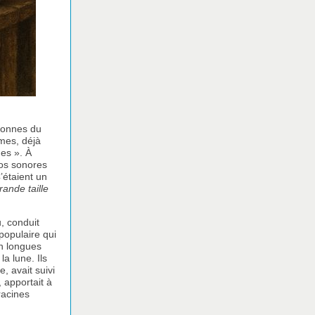
olonnes du
mmes, déjà
nes ». À
hos sonores
C’étaient un
rande taille
, conduit
populaire qui
en longues
a lune. Ils
, avait suivi
, apportait à
racines