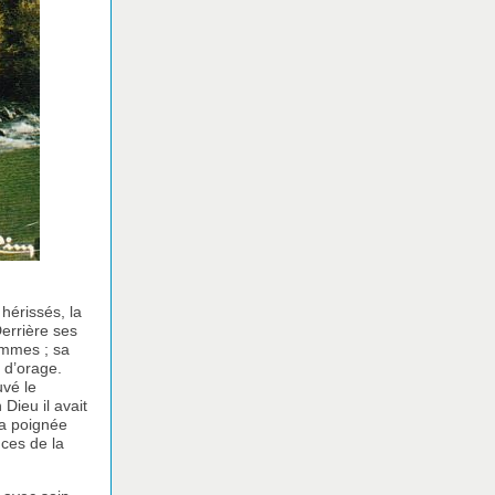
hérissés, la
Derrière ses
ammes ; sa
 d’orage.
uvé le
Dieu il avait
 la poignée
nces de la