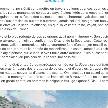
Vallée du Drac
comme nul ne s’était venu mettre en travers de leurs caprices pour les 
is, les rares manants de ce pauvre pays étaient livrés sans recours à leu
nguinaires et, si l’écho des plaintes de ces malheureux avait dépassé 
usqu’aux oreilles du suzerain suprême, jamais celui-ci, malgré son bon v
ur envoyer un secours efficace, en quoi la vaillante reine, voyait, non s
u blason de France.
ible et le plus redouté de ces seigneurs avait nom « Huruge ». Son castel
e abrupte, non loin du confluent du Drac et de la Séveraisse. Cette roc
 deux vallées, montrait au loin sa couronne faite d’un donjon massif et
clos par une muraille percée de meurtrières. Le castel, attaché au ro
 d’aigle penché sur le vide, n’avait nulle autre défense. Elles eussent été
e semblait avoir pris soin de le rendre inaccessible.
e-même était entourée de marécages formés par la Séveraisse qui traî
les bras à travers des brotteaux de buissons et d’oseraies, à travers de
des nappes couvertes d’ajoncs bruissants. On n’accédait au castel qu’e
é de la montagne par des sentes impossibles à trouver à qui ne les con
t bien gardé contre les hommes le seigneur Huruge ; quant à Dieu, il sem