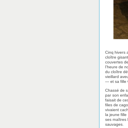
Cinq hivers 
cloître gisa
couvertes de
l’heure de n
du cloître dé
vieillard av
— et sa fill
Chassé de sa
par son enfa
faisait de c
files de cag
vivaient cach
la jeune fill
ses maîtres 
sauvages.