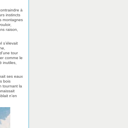
contraindre à
rs instincts
les montagnes
ouloir,
ans raison,
 s’élevait
he,
 d’une tour
cher comme le
 inutiles,
nait ses eaux
s bois
n tournant la
naissait
blait n’en