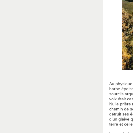
Au physique,
barbe épaisse
sourcils arq
voix était c
Nulle prière 
chemin de son
détruit ses é
d’un glaive q
terre et celle