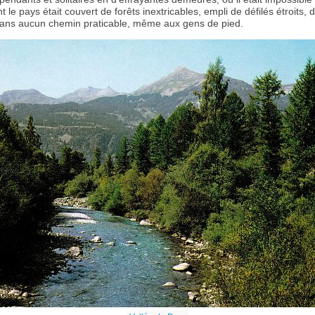
nt le pays était couvert de forêts inextricables, empli de défilés étroits,
sans aucun chemin praticable, même aux gens de pied.