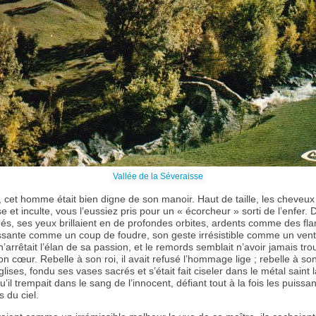
Vallée de la Séveraisse
 cet homme était bien digne de son manoir. Haut de taille, les cheveux 
 et inculte, vous l’eussiez pris pour un « écorcheur » sorti de l’enfer. 
ués, ses yeux brillaient en de profondes orbites, ardents comme des fl
assante comme un coup de foudre, son geste irrésistible comme un vent
n’arrêtait l’élan de sa passion, et le remords semblait n’avoir jamais tro
 cœur. Rebelle à son roi, il avait refusé l’hommage lige ; rebelle à son 
glises, fondu ses vases sacrés et s’était fait ciseler dans le métal saint
u’il trempait dans le sang de l’innocent, défiant tout à la fois les puissa
s du ciel.