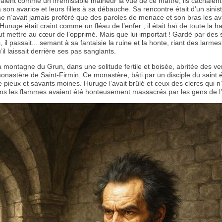
yaient comme un irrémissible malheur la vue de ce maître, ils cachaient
 son avarice et leurs filles à sa débauche. Sa rencontre était d’un sinis
e n’avait jamais proféré que des paroles de menace et son bras les ava
uruge était craint comme un fléau de l’enfer ; il était haï de toute la h
peut mettre au cœur de l’opprimé. Mais que lui importait ! Gardé par des 
 il passait... semant à sa fantaisie la ruine et la honte, riant des larmes
il laissait derrière ses pas sanglants.
a montagne du Grun, dans une solitude fertile et boisée, abritée des ve
 monastère de Saint-Firmin. Ce monastère, bâti par un disciple du saint 
e pieux et savants moines. Huruge l’avait brûlé et ceux des clercs qui n
ans les flammes avaient été honteusement massacrés par les gens de l’