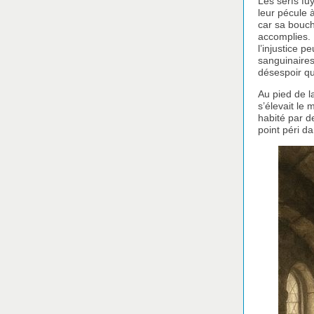
Les serfs fu
leur pécule à
car sa bouch
accomplies. H
l’injustice 
sanguinaires,
désespoir qu’
Au pied de l
s’élevait le
habité par d
point péri d