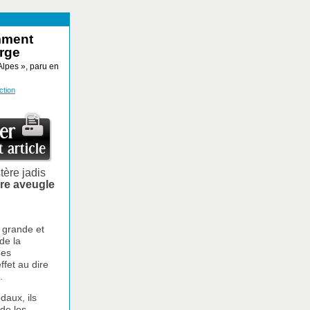
mment
erge
Alpes », paru en
ction
tère jadis
ère aveugle
 grande et
de la
Ces
ffet au dire
.
daux, ils
 de les