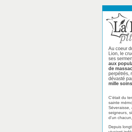
Au coeur du
Lion, le cr
ses serment
aux popula
de massac
perpétrés, 
dévasté pa
mille soin
C’était du t
sainte mémoir
Séveraisse, 
seigneurs, s
d’un chacun,
Depuis longt
vivaient indé