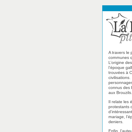
A travers le
communes qui
L’origine de
l’époque gal
trouvées à C
civilisations
personnages 
connus des Es
aux Brouzils
Il relate le
protestants 
d’intéressan
mariage, l’é
deniers.
Enfin, l’aut