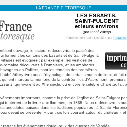
LA FRANCE PITTORESQUE
LES ESSARTS,
SAINT-FULGENT
et leurs environs
(par l’abbé Aillery)
Publié le mercredi 4 juin 2014, par
Redactio
 présent ouvrage, le lecteur redécouvrira le passé des
 forment les cantons des Essarts et de Saint-Fulgent.
s villages est évoquée ; par exemple, les vestiges de
lo-romaine découverts à Dompierre, et les amphores
havagnes-en-Paillers, sont les témoins des premières
. L’abbé Aillery livre aussi l’étymologie de certains noms de lieux, et fait r
qui ont marqué la mémoire de la contrée : les d’Aspremont, premiers
sarts, qui vivaient au XIIe siècle, ou encore le célèbre Charette, fait p
.
s événements importants, comme la prise de l’église de Saint-Fulgent par
qui tentèrent de la livrer aux flammes, en 1565. Nous redécouvrons aus
tes anecdotes puisées dans les traditions populaires : à Sainte-Florence
poux devait se présenter « par trois fois courant autour du château » e
eur retrace les événements douloureux des guerres de Vendée...