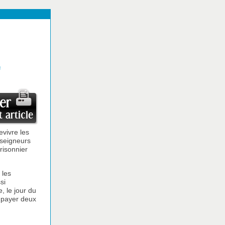
n
evivre les
 seigneurs
risonnier
 les
si
, le jour du
t payer deux