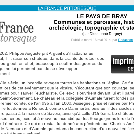
LA FRANCE PITTORESQUE
LE PAYS DE BRAY
Communes et paroisses, histo
archéologie, topographie et sta
(par Dieudonné Dergny)
Publié le mardi 13 mai 2014, par
Redaction
02, Philippe Auguste prit Argueil qu’il rattacha au
, il fit raser son château, dans la crainte du retour des
bourg eut, en effet, beaucoup à souffrir des guerres du
i ne lui permirent pas de se développer
ement.
VIIe siècle, un incendie ravagea toutes les habitations et l’église. Ce fut
 lors de cet événement que le vicaire, n’écoutant que son courage, se
mes pour sauver l’eucharistie. Celles-ci s’ouvrirent devant lui et il parvi
 Saint-Sacrement. Le château et la collégiale d’Aumale furent fondés p
premier comte, de l’an 996 à l’an 1000. Assiégée, prise et ruinée par Ph
ville fut donnée à Renaud, comte de Dammartin, puis au fil des siècles 
erre passa à la maison de Savoie, ainsi qu’à celle d’Orléans. Le château 
 ses ruines, puis fut à nouveau incendié par les Bourguignons lors de l’
e Téméraire. Ce qui en restait fut donné aux pénitents par Charles-A
de Nemours et d’Aumale qui entama la construction d’un nouvel édific
i ne fut jamais achevé.