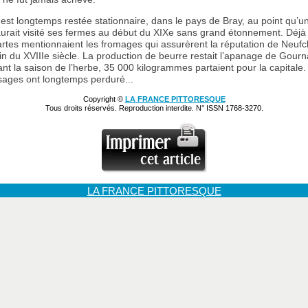
e est longtemps restée stationnaire, dans le pays de Bray, au point qu’
 aurait visité ses fermes au début du XIXe sans grand étonnement. Déj
rtes mentionnaient les fromages qui assurèrent la réputation de Neufc
 fin du XVIIIe siècle. La production de beurre restait l’apanage de Gour
nt la saison de l’herbe, 35 000 kilogrammes partaient pour la capitale.
ages ont longtemps perduré...
Copyright ©
LA FRANCE PITTORESQUE
Tous droits réservés. Reproduction interdite. N° ISSN 1768-3270.
LA FRANCE PITTORESQUE