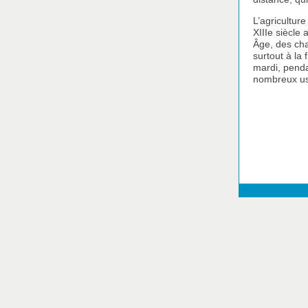
L’agricultur
XIIIe siècle
Âge, des cha
surtout à la
mardi, penda
nombreux us