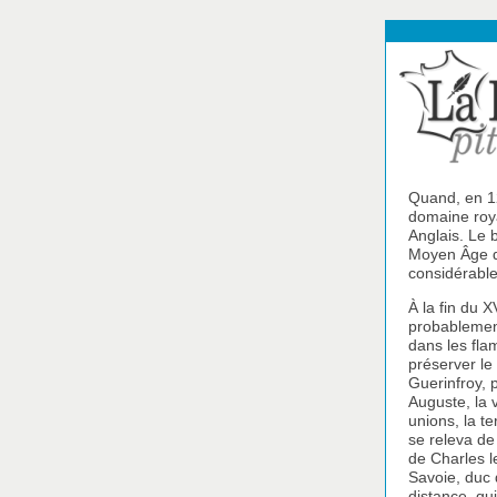
Quand, en 12
domaine royal
Anglais. Le 
Moyen Âge qu
considérabl
À la fin du X
probablement
dans les flam
préserver le
Guerinfroy, 
Auguste, la 
unions, la t
se releva de
de Charles l
Savoie, duc 
distance, qu