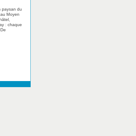
un paysan du
à au Moyen
hâtel,
nay : chaque
 De