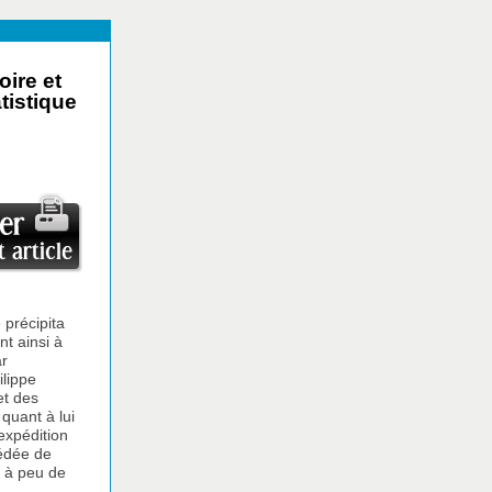
ire et
tistique
 précipita
nt ainsi à
ar
ilippe
et des
quant à lui
expédition
médée de
e à peu de