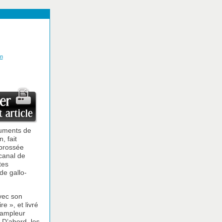
on
cuments de
, fait
a brossée
 canal de
tes
de gallo-
avec son
e », et livré
l’ampleur
 D’abord, les