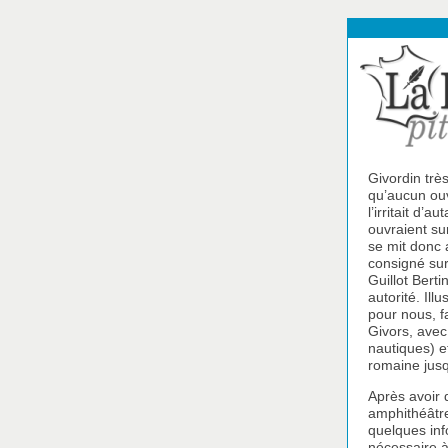
Givordin très
qu’aucun ouv
l’irritait d’
ouvraient su
se mit donc a
consigné sur
Guillot Berti
autorité. Ill
pour nous, f
Givors, avec 
nautiques) et
romaine jusq
Après avoir 
amphithéâtre
quelques inf
nécessaire à