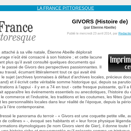
LA FRANCE PITTORESQUE
GIVORS (Histoire de)
(par Etienne Abeille)
Publié le mercredi 23 avril 2014, par
Redacti
 attaché à sa ville natale, Étienne Abeille déplorait
rage n’eût été consacré à son histoire ; et cette lacune
autant plus qu’il avait consulté quelques documents qui
r le passé de Givors des perspectives passionnantes. Il
u travail, écumant littéralement tout ce qui avait été
 le sujet (archives lyonnaises à défaut d’archives locales, précieux do
nand) et il écrivit cette véritable somme historique qui, depuis sa parution
ustrations à l’appui - il y en a 74 en tout - cette fresque puissante, qu’il 
ait apparaître les événements essentiels ou anecdotiques, l’histoire du
le commerce et l’industrie, les traditions et les coutumes, les fêtes (jou
 les personnalités locales dans leur réalité de l’époque, depuis la pério
u’à l’ère contemporaine.
dressé le panorama du terroir - « Givors est une coquette petite ville, 
 de collines » -, évoqué ses habitants et « leur force physique légendair
ormations étymologiques (le nom Givors vient de Gier), il donne toute 
 une histoire riche et mouvementée qu’il présente comme un triptyque.