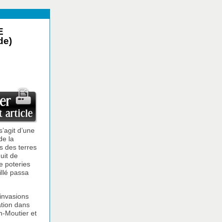
E
de)
 s’agit d’une
de la
s des terres
uit de
e poteries
illé passa
invasions
ation dans
n-Moutier et