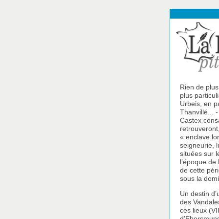
Rien de plu
plus particul
Urbeis, en 
Thanvillé...
Castex consa
retrouveront,
« enclave lor
seigneurie, 
situées sur 
l’époque de 
de cette pér
sous la domi
Un destin d’
des Vandale
ces lieux (V
d’Ebersmunst