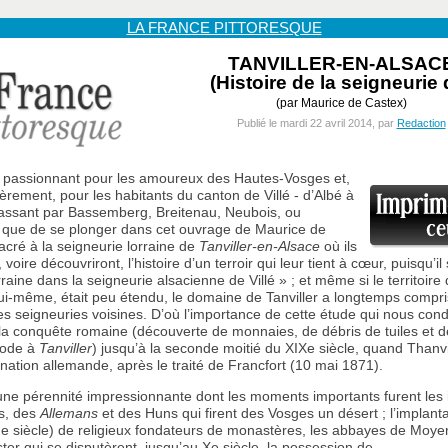
LA FRANCE PITTORESQUE
TANVILLER-EN-ALSAC
(Histoire de la seigneurie 
(par Maurice de Castex)
Publié le mardi 22 avril 2014, par
Redaction
s passionnant pour les amoureux des Hautes-Vosges et,
ièrement, pour les habitants du canton de Villé - d’Albé à
passant par Bassemberg, Breitenau, Neubois, ou
 - que de se plonger dans cet ouvrage de Maurice de
cré à la seigneurie lorraine de
Tanviller-en-Alsace
où ils
 voire découvriront, l’histoire d’un terroir qui leur tient à cœur, puisqu’il
raine dans la seigneurie alsacienne de Villé » ; et même si le territoire 
lui-même, était peu étendu, le domaine de Tanviller a longtemps compri
les seigneuries voisines. D’où l’importance de cette étude qui nous cond
la conquête romaine (découverte de monnaies, de débris de tuiles et d
iode à
Tanviller
) jusqu’à la seconde moitié du XIXe siècle, quand Thanv
nation allemande, après le traité de Francfort (10 mai 1871).
une pérennité impressionnante dont les moments importants furent les 
s, des
Allemans
et des Huns qui firent des Vosges un désert ; l’implant
IIe siècle) de religieux fondateurs de monastères, les abbayes de Moye
er qui se disputèrent, jusqu’au Xe siècle, la possession de...