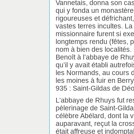
Vannetais, donna son cas
qui y fonda un monastère
rigoureuses et défrichant
vastes terres incultes. La
missionnaire furent si exe
longtemps rendu (fêtes, pè
nom à bien des localités. 
Benoît à l’abbaye de Rhu
qu’il y avait établi autre
les Normands, au cours du
les moines à fuir en Berry
935 : Saint-Gildas de Déo
L’abbaye de Rhuys fut res
pèlerinage de Saint-Gildas
célèbre Abélard, dont la 
auparavant, reçut la cros
était affreuse et indomptab