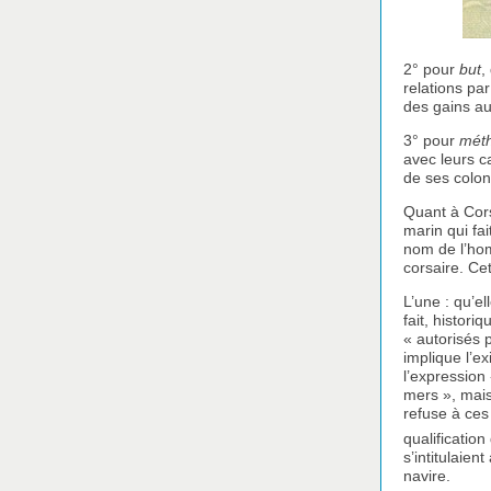
2° pour
but
,
relations pa
des gains a
3° pour
mét
avec leurs c
de ses colon
Quant à Cors
marin qui fa
nom de l’homm
corsaire. Ce
L’une : qu’e
fait, histori
« autorisés 
implique l’e
l’expression 
mers », mais 
refuse à ces
qualificatio
s’intitulaient
navire.