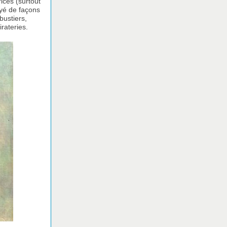
rices (surtout
oyé de façons
bustiers,
irateries.