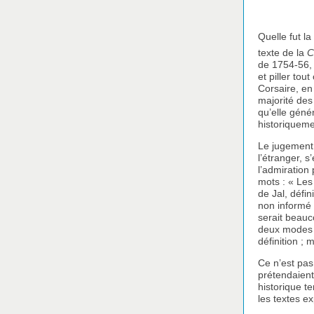
Quelle fut l
texte de la
C
de 1754-56, 
et piller tou
Corsaire, en
majorité des 
qu’elle géné
historiqueme
Le jugement 
l’étranger, 
l’admiration 
mots : « Les 
de Jal, défin
non informé 
serait beauc
deux modes d
définition ; 
Ce n’est pas 
prétendaient 
historique t
les textes exp