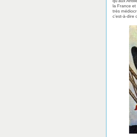
qu’aux Antill
la France et
très médiocr
c’est-à-dire 