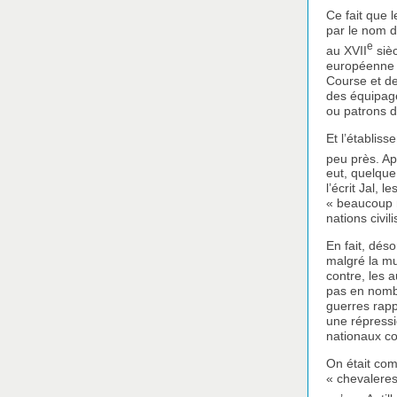
Ce fait que 
par le nom d
e
au XVII
sièc
européenne n
Course et de
des équipage
ou patrons d
Et l’établis
peu près. Ap
eut, quelque
l’écrit Jal, 
« beaucoup 
nations civil
En fait, dés
malgré la mul
contre, les a
pas en nombr
guerres rapp
une répressi
nationaux c
On était com
« chevaleresq