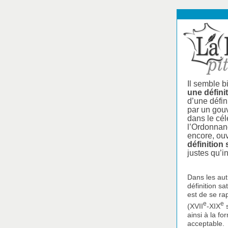
Il semble bi
une définit
d’une défin
par un gouv
dans le cé
l’Ordonnanc
encore, ou
définition
justes qu’i
Dans les aut
définition s
est de se ra
e
e
(XVII
-XIX
s
ainsi à la f
acceptable.