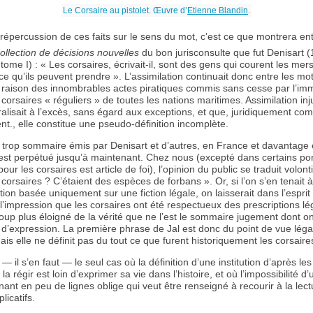
Le Corsaire au pistolet. Œuvre d’
Etienne Blandin
.
a répercussion de ces faits sur le sens du mot, c’est ce que montrera en
ollection de décisions nouvelles
du bon jurisconsulte que fut Denisart (
tome I) : « Les corsaires, écrivait-il, sont des gens qui courent les mer
t ce qu’ils peuvent prendre ». L’assimilation continuait donc entre les mot
 raison des innombrables actes piratiques commis sans cesse par l’i
corsaires « réguliers » de toutes les nations maritimes. Assimilation inj
ralisait à l’excès, sans égard aux exceptions, et que, juridiquement c
nt., elle constitue une pseudo-définition incomplète.
trop sommaire émis par Denisart et d’autres, en France et davantage
s’est perpétué jusqu’à maintenant. Chez nous (excepté dans certains po
pour les corsaires est article de foi), l’opinion du public se traduit volon
corsaires ? C’étaient des espèces de forbans ». Or, si l’on s’en tenait à 
ition basée uniquement sur une fiction légale, on laisserait dans l’esprit
l’impression que les corsaires ont été respectueux des prescriptions lé
oup plus éloigné de la vérité que ne l’est le sommaire jugement dont o
’expression. La première phrase de Jal est donc du point de vue lég
mais elle ne définit pas du tout ce que furent historiquement les corsaire
— il s’en faut — le seul cas où la définition d’une institution d’après les 
la régir est loin d’exprimer sa vie dans l’histoire, et où l’impossibilité d’
enant en peu de lignes oblige qui veut être renseigné à recourir à la lec
licatifs.