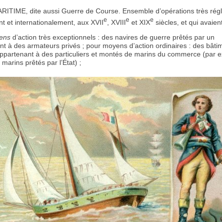
TIME, dite aussi Guerre de Course. Ensemble d’opérations très rég
e
e
e
t et internationalement, aux XVII
, XVIII
et XIX
siècles, et qui avaient
ens
d’action très exceptionnels : des navires de guerre prêtés par un
 à des armateurs privés ; pour moyens d’action ordinaires : des bâti
partenant à des particuliers et montés de marins du commerce (par e
 marins prêtés par l’État) ;