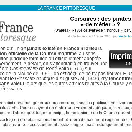
LA FRANCE PITTORESQUE
Corsaires : des pirates
« de métier » ?
(D’après « Revue de synthèse historique », paru
Publié le mercredi 10 mai 2023, par
Redactio
en qu’il n’ait
jamais existé en France ni ailleurs
ion officielle de la Course maritime
, au sens
ition juridique formulée ou officiellement adoptée
ernement. À défaut, on s’attendrait à en trouver une
lèbre
Commentaire
de René Valin (1766) sur
e de la Marine de 1681 ; on est déçu de ne l’y pas trouver. Plu
vrant le
Glossaire nautique
d’Auguste Jal (1848), d’y
rencontre
 sans valeur
, alors que les autres articles relatifs à la Course y 
ntéressants.
res dictionnaires, généraux ou spéciaux, dans les publications diverse
atisfaisante. Pour essayer d’en établir une vraiment adéquate, le mieux,
ppeler d’abord quel fut, en principe, le mécanisme de la Course durant 
iècles) où elle était nationalement et internationalement réglementée. 
ormule suivante, nécessairement assez longue, mais historiquement fon