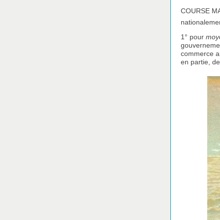
COURSE MARI
nationalemen
1° pour
moy
gouvernement
commerce ap
en partie, de