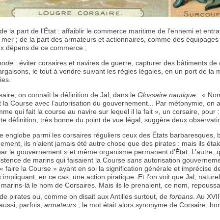
 de la part de l’État : affaiblir le commerce maritime de l’ennemi et entr
r mer ; de la part des armateurs et actionnaires, comme des équipages :
ux dépens de ce commerce ;
hode
: éviter corsaires et navires de guerre, capturer des bâtiments 
argaisons, le tout à vendre suivant les règles légales, en un port de la
ies.
aire, on connaît la définition de Jal, dans le
Glossaire nautique
: « No
it la Course avec l’autorisation du gouvernement... Par métonymie, on 
e qui fait la course au navire sur lequel il la fait », un corsaire, pour 
tte définition, très bonne du point de vue légal, suggère deux observati
lle englobe parmi les corsaires réguliers ceux des États barbaresques, 
quement, ils n’aient jamais été autre chose que des pirates : mais ils étai
par le gouvernement » et même organisme permanent d’État. L’autre, q
xistence de marins qui faisaient la Course
sans
autorisation gouverneme
« faire la Course » ayant en soi la signification générale et imprécise de
impliquant, en ce cas, une action piratique. Et l’on voit que Jal, nature
 marins-là le nom de Corsaires. Mais ils le prenaient, ce nom, repoussa
n de pirates ou, comme on disait aux Antilles surtout, de
forbans
. Au XVII
 aussi, parfois,
armateurs
; le mot était alors synonyme de Corsaire, 