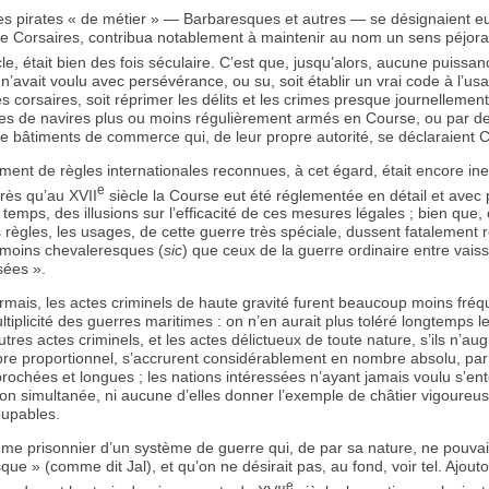
les pirates « de métier » — Barbaresques et autres — se désignaient
e Corsaires, contribua notablement à maintenir au nom un sens péjorat
le, était bien des fois séculaire. C’est que, jusqu’alors, aucune puissa
’avait voulu avec persévérance, ou su, soit établir un vrai code à l’us
s corsaires, soit réprimer les délits et les crimes presque journelleme
s de navires plus ou moins régulièrement armés en Course, ou par de
e bâtiments de commerce qui, de leur propre autorité, se déclaraient C
sement de règles internationales reconnues, à cet égard, était encore ine
e
rès qu’au XVII
siècle la Course eut été réglementée en détail et avec 
 temps, des illusions sur l’efficacité de ces mesures légales ; bien qu
les règles, les usages, de cette guerre très spéciale, dussent fatalement 
moins chevaleresques (
sic
) que ceux de la guerre ordinaire entre vais
isées ».
ormais, les actes criminels de haute gravité furent beaucoup moins fréq
tiplicité des guerres maritimes : on n’en aurait plus toléré longtemps le
utres actes criminels, et les actes délictueux de toute nature, s’ils n’a
e proportionnel, s’accrurent considérablement en nombre absolu, par 
rochées et longues ; les nations intéressées n’ayant jamais voulu s’en
on simultanée, ni aucune d’elles donner l’exemple de châtier vigoure
oupables.
me prisonnier d’un système de guerre qui, de par sa nature, ne pouvai
ue » (comme dit Jal), et qu’on ne désirait pas, au fond, voir tel. Ajout
e