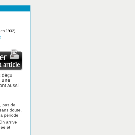
 en 1932)
n
s déçu
r une
sont aussi
s, pas de
 sans doute,
la période
On arrive
dée et