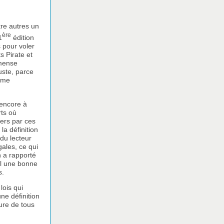
tre autres un
ère
1
édition
s pour voler
s Pirate et
mmense
uste, parce
omme
 encore à
rts où
tiers par ces
la définition
 du lecteur
gales, ce qui
n a rapporté
al une bonne
s.
lois qui
une définition
ture de tous