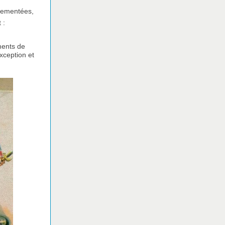
lementées,
 :
ments de
xception et