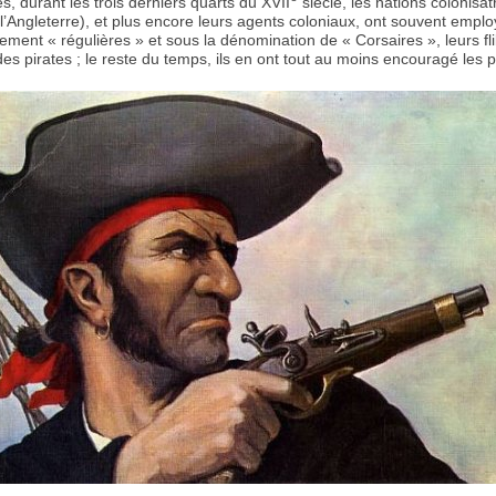
es, durant les trois derniers quarts du XVII
siècle, les nations colonisat
 l’Angleterre), et plus encore leurs agents coloniaux, ont souvent empl
ement « régulières » et sous la dénomination de « Corsaires », leurs fli
des pirates ; le reste du temps, ils en ont tout au moins encouragé les p