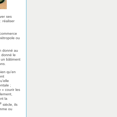
aver ses
 réaliser
de commerce
 métropole ou
m donné au
a donné le
: un bâtiment
ons.
bien qu’en
ent
u’elle
ntale ;
 « courir les
llement,
nt la
e
siècle, ils
homme ou