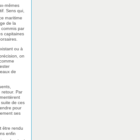
 eux-mêmes
if. Sens qui,
nce maritime
age de la
nt commis par
s capitaines
orsaires.
xistant ou à
précision, on
e, comme
rester
seaux de
uents,
 retour. Par
ugmentèrent
suite de ces
tendre pour
usement ses
t être rendu
ons enfin