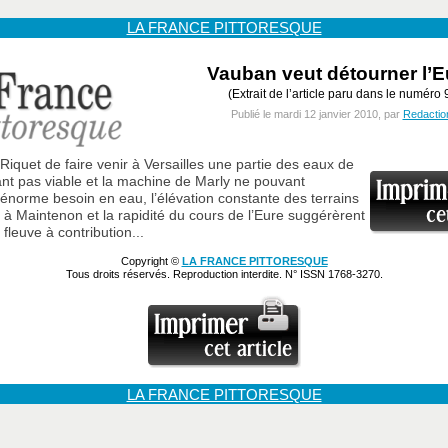
LA FRANCE PITTORESQUE
Vauban veut détourner l’E
(Extrait de l’article paru dans le numéro 
Publié le mardi 12 janvier 2010, par
Redactio
 Riquet de faire venir à Versailles une partie des eaux de
tant pas viable et la machine de Marly ne pouvant
’énorme besoin en eau, l’élévation constante des terrains
s à Maintenon et la rapidité du cours de l’Eure suggérèrent
fleuve à contribution...
Copyright ©
LA FRANCE PITTORESQUE
Tous droits réservés. Reproduction interdite. N° ISSN 1768-3270.
LA FRANCE PITTORESQUE