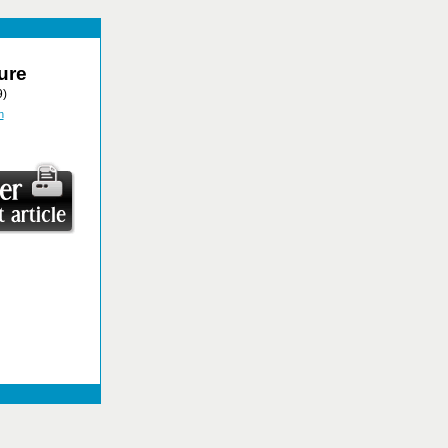
ure
9)
n