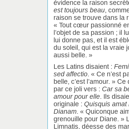
évidence la raison secrèt
est toujours beau
, comme 
raison se trouve dans la 
« Tout cœur passionné em
l’objet de sa passion ; il 
lui donne pas, et il est éb
du soleil, qui est la vraie
aussi belle. »
Les Latins disaient :
Femi
sed affectio
. « Ce n’est p
belle, c’est l’amour. » C
par ce joli vers :
Car sa b
amour pour elle
. Ils disa
originale :
Quisquis amat 
Dianam
. « Quiconque aim
grenouille pour Diane. » L
Limnatis, déesse des mar