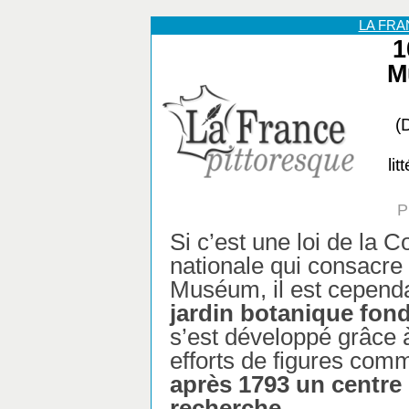
LA FR
1
M
(
li
P
Si c’est une loi de la 
nationale qui consacre
Muséum, il est cepend
jardin botanique fon
s’est développé grâce à
efforts de figures com
après 1793 un centre
recherche