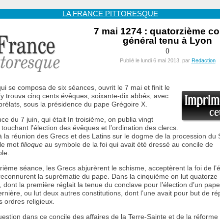
LA FRANCE PITTORESQUE
7 mai 1274 : quatorzième co
général tenu à Lyon
()
Publié le lundi 6 mai 2013, par
Redaction
ui se composa de six séances, ouvrit le 7 mai et finit le
l s’y trouva cinq cents évêques, soixante-dix abbés, avec
 prélats, sous la présidence du pape Grégoire X.
e du 7 juin, qui était In troisième, on publia vingt
 touchant l’élection des évêques et l’ordination des clercs.
 à la réunion des Grecs et des Latins sur le dogme de la procession du S
 le mot
filioque
au symbole de la foi qui avait été dressé au concile de
le.
rième séance, les Grecs abjurèrent le schisme, acceptèrent la foi de l’é
reconnurent la suprématie du pape. Dans la cinquième on lut quatorze
, dont la première réglait la tenue du conclave pour l’élection d’un pap
rnière, ou lut deux autres constitutions, dont l’une avait pour but de ré
s ordres religieux.
question dans ce concile des affaires de la Terre-Sainte et de la réforme