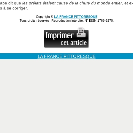
pape dit que
les prélats étaient cause de la chute du monde entier
, et e
s à se corriger.
Copyright ©
LA FRANCE PITTORESQUE
Tous droits réservés. Reproduction interdite. N° ISSN 1768-3270.
LA FRANCE PITTORESQUE