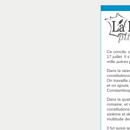
Ce concile, q
17 juillet. I
mille autres
Dans la séanc
constitutions
On travailla
et on ajouta
Constantinop
Dans la quat
romaine, et 
constitutions
sixième et de
multitude de
Il fut aussi 