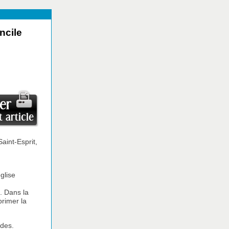
ncile
aint-Esprit,
glise
e. Dans la
primer la
 des.