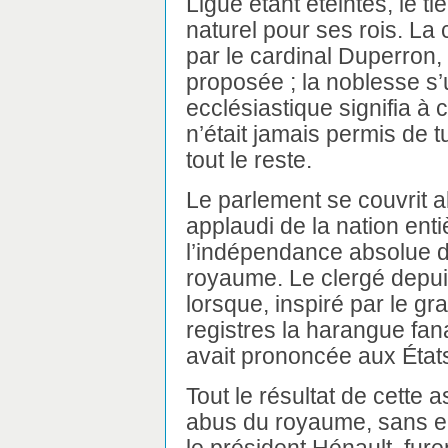
Ligue étant éteintes, le t
naturel pour ses rois. L
par le cardinal Duperron, 
proposée ; la noblesse s’
ecclésiastique signifia à ce
n’était jamais permis de tu
tout le reste.
Le parlement se couvrit al
applaudi de la nation entiè
l’indépendance absolue d
royaume. Le clergé depui
lorsque, inspiré par le gr
registres la harangue fan
avait prononcée aux État
Tout le résultat de cette 
abus du royaume, sans en
le président Hénault, fure