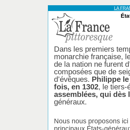
LA FR
Éta
Dans les premiers tem
monarchie française, 
de la nation ne furent 
composées que de seig
d’évêques.
Philippe l
fois, en 1302
, le tiers
assemblées, qui dès l
généraux.
Nous nous proposons ici 
principaux États-généraux