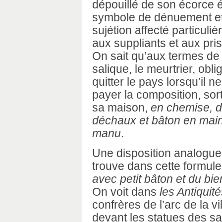
dépouillé de son écorce é
symbole de dénuement e
sujétion affecté particuli
aux suppliants et aux pri
On sait qu’aux termes de l
salique, le meurtrier, obli
quitter le pays lorsqu’il n
payer la composition, sort
sa maison,
en chemise, d
déchaux et bâton en main
manu
.
Une disposition analogue
trouve dans cette formul
avec petit bâton et du bie
On voit dans
les Antiquit
confrères de l’arc de la v
devant les statues des s