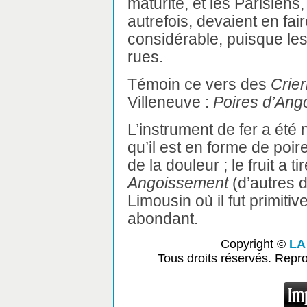
maturité, et les Parisiens,
autrefois, devaient en f
considérable, puisque les 
rues.
Témoin ce vers des
Crier
Villeneuve :
Poires d’Ango
L’instrument de fer a ét
qu’il est en forme de poir
de la douleur ; le fruit a t
Angoissement
(d’autres 
Limousin où il fut primiti
abondant.
Copyright ©
LA
Tous droits réservés. Repr