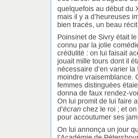
quelquefois au début du 
mais il y a d’heureuses im
bien tracés, un beau récit
Poinsinet de Sivry était le
connu par la jolie comédi
crédulité : on lui faisait a
jouait mille tours dont il é
nécessaire d’en varier la
moindre vraisemblance. On
femmes distinguées étaien
donna de faux rendez-vou
On lui promit de lui faire
d’écran
chez le roi ; et on
pour accoutumer ses jamb
On lui annonça un jour qu
l’Académie de Pétersbourg