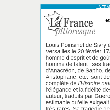
LA FR
et
Louis Poinsinet de Sivry é
Versailles le 20 février 17
homme d’esprit et de goût
homme de talent ; ses tra
d’Anacréon, de Sapho, de
Aristophane, etc., sont dé
complète de
l’Histoire na
l’élégance et la fidélité d
auteur, traduits par Guero
estimable qu’elle exigea
très rares. Sa tragédie d