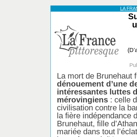
LA FR
Su
u
(D’
Pu
La mort de Brunehaut f
dénouement d’une de
intéressantes luttes
mérovingiens
: celle d
civilisation contre la b
la fière indépendance 
Brunehaut, fille d’Athan
mariée dans tout l’écla