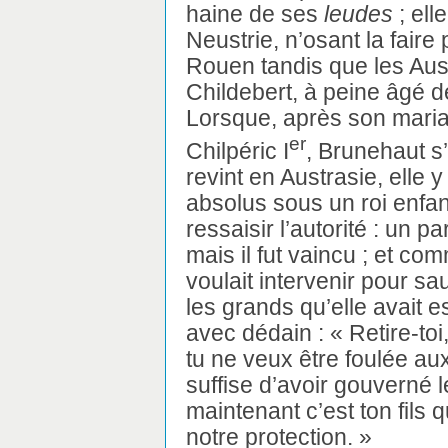
haine de ses
leudes
; ell
Neustrie, n’osant la faire 
Rouen tandis que les Aust
Childebert, à peine âgé d
Lorsque, après son maria
er
Chilpéric I
, Brunehaut s
revint en Austrasie, elle 
absolus sous un roi enfan
ressaisir l’autorité : un p
mais il fut vaincu ; et 
voulait intervenir pour 
les grands qu’elle avait 
avec dédain : « Retire-toi,
tu ne veux être foulée aux
suffise d’avoir gouverné 
maintenant c’est ton fils
notre protection. »