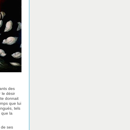
tants des
 le désir
ite donnait
emps que lui
ingués, tels
 que la
 de ses