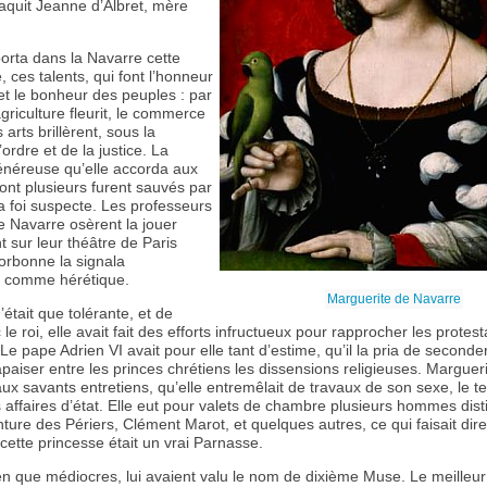
quit Jeanne d’Albret, mère
orta dans la Navarre cette
, ces talents, qui font l’honneur
et le bonheur des peuples : par
agriculture fleurit, le commerce
 arts brillèrent, sous la
’ordre et de la justice. La
énéreuse qu’elle accorda aux
ont plusieurs furent sauvés par
sa foi suspecte. Les professeurs
e Navarre osèrent la jouer
 sur leur théâtre de Paris
Sorbonne la signala
t comme hérétique.
Marguerite de Navarre
était que tolérante, et de
le roi, elle avait fait des efforts infructueux pour rapprocher les protes
Le pape Adrien VI avait pour elle tant d’estime, qu’il la pria de seconder
’apaiser entre les princes chrétiens les dissensions religieuses. Marguer
 aux savants entretiens, qu’elle entremêlait de travaux de son sexe, le t
es affaires d’état. Elle eut pour valets de chambre plusieurs hommes dist
ure des Périers, Clément Marot, et quelques autres, ce qui faisait dire
ette princesse était un vrai Parnasse.
en que médiocres, lui avaient valu le nom de dixième Muse. Le meilleur