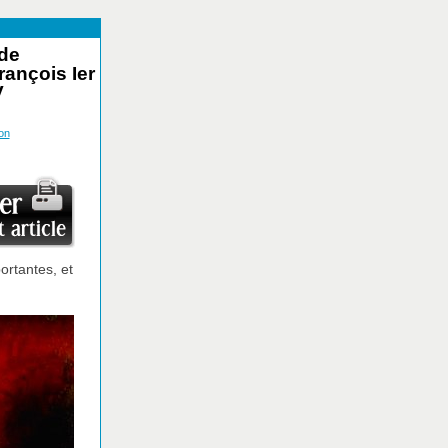
 de
rançois Ier
V
on
portantes, et