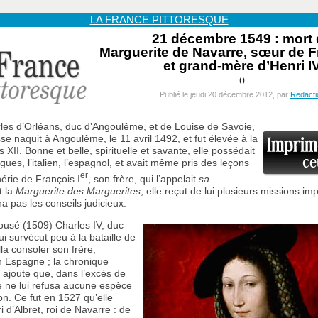
LA FRANCE PITTORESQUE
21 décembre 1549 : mort
Marguerite de Navarre, sœur de F
et grand-mère d’Henri I
()
Publié le jeudi 20 décembre 2012, par
Redacti
rles d’Orléans, duc d’Angoulême, et de Louise de Savoie,
se naquit à Angoulême, le 11 avril 1492, et fut élevée à la
 XII. Bonne et belle, spirituelle et savante, elle possédait
gues, l’italien, l’espagnol, et avait même pris des leçons
er
érie de François I
, son frère, qui l’appelait
sa
t la
Marguerite des Marguerites
, elle reçut de lui plusieurs missions im
a pas les conseils judicieux.
pousé (1509) Charles IV, duc
ui survécut peu à la bataille de
lla consoler son frère,
n Espagne ; la chronique
ajoute que, dans l’excès de
le ne lui refusa aucune espèce
on. Ce fut en 1527 qu’elle
 d’Albret, roi de Navarre : de