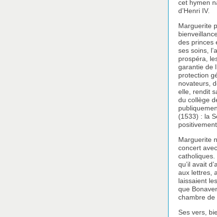
cet hymen na
d’Henri IV.
Marguerite p
bienveillance
des princes 
ses soins, l’
prospéra, les
garantie de l
protection g
novateurs, d
elle, rendit 
du collège d
publiquement
(1533) : la 
positivemen
Marguerite n’
concert avec 
catholiques. 
qu’il avait d
aux lettres,
laissaient l
que Bonavent
chambre de c
Ses vers, bi