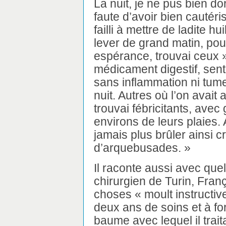
La nuit, je ne pus bien do
faute d’avoir bien cautéri
failli à mettre de ladite h
lever de grand matin, pour
espérance, trouvai ceux »
médicament digestif, senti
sans inflammation ni tum
nuit. Autres où l’on avait 
trouvai fébricitants, ave
environs de leurs plaies.
jamais plus brûler ainsi 
d’arquebusades. »
Il raconte aussi avec quell
chirurgien de Turin, Franç
choses « moult instructive
deux ans de soins et à fo
baume avec lequel il trait