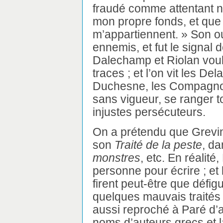
fraudé comme attentant nou
mon propre fonds, et que l
m’appartiennent. » Son o
ennemis, et fut le signal 
Dalechamp et Riolan voul
traces ; et l’on vit les De
Duchesne, les Compagnon, 
sans vigueur, se ranger t
injustes persécuteurs.
On a prétendu que Grevin 
son
Traité de la peste
, da
monstres
, etc. En réalit
personne pour écrire ; e
firent peut-être que défig
quelques mauvais traités q
aussi reproché à Paré d’
noms d’auteurs grecs et la