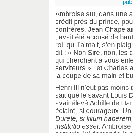
pub
Ambroise sut, dans une au
crédit près du prince, pou
confrères. Jean Chapelai
, avait été accusé de hau
roi, qui l’aimait, s’en plai
dit : « Non Sire, non, le
qui cherchent à vous enl
serviteurs » ; et Charles 
la coupe de sa main et but
Henri III n’eut pas moins
sait que le savant Louis D
avait élevé Achille de Harl
éclairé, si courageux. Un j
Durete, si filium haberem
institutio esset
. Ambroise 