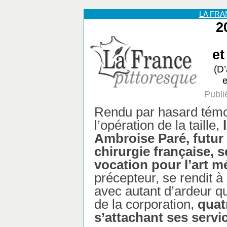
LA FR
2
et
(D
e
Publi
Rendu par hasard témo
l’opération de la taille,
Ambroise Paré, futur 
chirurgie française, s
vocation pour l’art m
précepteur, se rendit à 
avec autant d’ardeur q
de la corporation,
quat
s’attachant ses servi