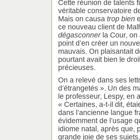
Cette réunion de talents fi
véritable conservatoire de
Mais on causa
trop bien
e
ce nouveau client de Malh
dégasconner
la Cour, on 
point d’en créer un nouvea
mauvais. On plaisantait d
pourtant avait bien le droi
précieuses.
On a relevé dans ses let
d’étrangetés ». Un des ma
le professeur, Lespy, en 
« Certaines, a-t-il dit, é
dans l’ancienne langue fr
évidemment de l’usage que
idiome natal, après que, pr
grande joie de ses sujet