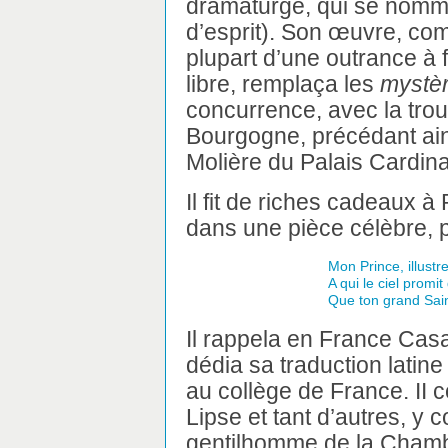
dramaturge, qui se nommai
d’esprit). Son œuvre, com
plupart d’une outrance à 
libre, remplaça les
mystè
concurrence, avec la trou
Bourgogne, précédant ains
Molière du Palais Cardina
Il fit de riches cadeaux à 
dans une pièce célèbre, p
Mon Prince, illust
A qui le ciel promi
Que ton grand Sain
Il rappela en France Casa
dédia sa traduction latine
au collège de France. II 
Lipse et tant d’autres, y c
gentilhomme de la Chamb