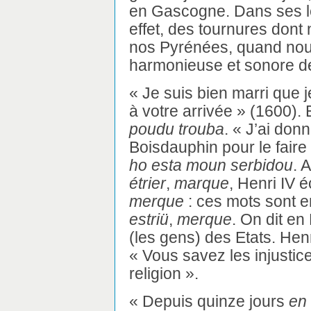
en Gascogne. Dans ses le
effet, des tournures don
nos Pyrénées, quand nous
harmonieuse et sonore d
« Je suis bien marri que 
à votre arrivée » (1600). 
poudu trouba
. « J’ai don
Boisdauphin pour le faire
ho esta moun serbidou
. 
étrier
,
marque
, Henri IV é
merque
: ces mots sont e
estriü
,
merque
. On dit en
(les gens) des Etats. Henr
« Vous savez les injustic
religion ».
« Depuis quinze jours
en