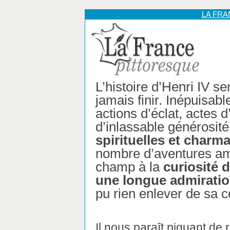
LA FR
L’histoire d’Henri IV s
jamais finir. Inépuisab
actions d’éclat, actes d
d’inlassable générosit
spirituelles et charm
nombre d’aventures amo
champ à la
curiosité 
une longue admirati
pu rien enlever de sa c
Il nous paraît piquant de 