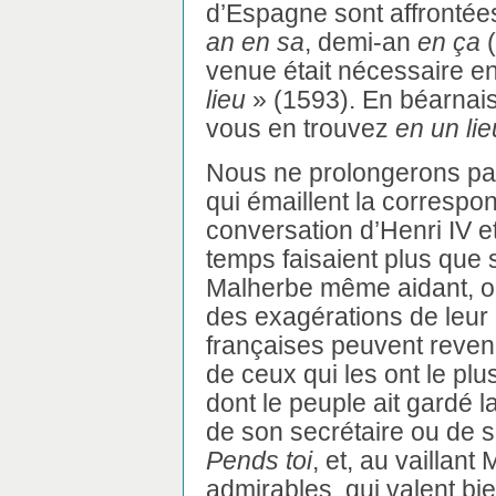
d’Espagne sont affrontées
an en sa
, demi-an
en ça
(
venue était nécessaire en 
lieu
» (1593). En béarnais,
vous en trouvez
en un lie
Nous ne prolongerons pa
qui émaillent la correspo
conversation d’Henri IV e
temps faisaient plus que 
Malherbe même aidant, on
des exagérations de leur 
françaises peuvent reven
de ceux qui les ont le plu
dont le peuple ait gardé 
de son secrétaire ou de se
Pends toi
, et, au vaillan
admirables, qui valent bi