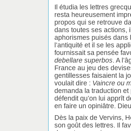
Il étudia les lettres grecqu
resta heureusement impr
propos qui se retrouve d
dans toutes ses actions, i
aphorismes puisés dans 
l’antiquité et il se les appl
fournissait sa pensée favo
debellare superbos
. A l’
France au jeu des devise
gentillesses faisaient la j
voulait dire :
Vaincre ou m
demanda la traduction et 
défendit qu’on lui apprît 
en faire un opiniâtre. Dieu s
Dès la paix de Vervins, He
son goût des lettres. Il fa