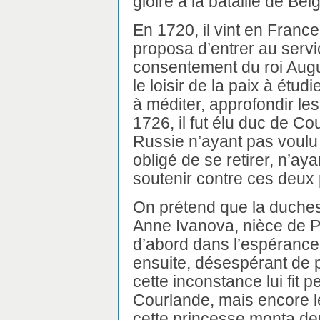
gloire à la bataille de Bel
En 1720, il vint en France,
proposa d’entrer au servic
consentement du roi Aug
le loisir de la paix à étud
à méditer, approfondir les
1726, il fut élu duc de Co
Russie n’ayant pas voulu r
obligé de se retirer, n’a
soutenir contre ces deux
On prétend que la duches
Anne Ivanova, nièce de Pi
d’abord dans l’espérance
ensuite, désespérant de p
cette inconstance lui fit 
Courlande, mais encore le
cette princesse monta de