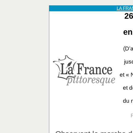
LA FR
26
en
(D’
jus
et « 
et 
du 
P