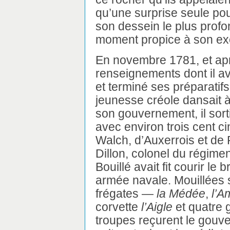
qu’une surprise seule pouv
son dessein le plus profo
moment propice à son ex
En novembre 1781, et apr
renseignements dont il ava
et terminé ses préparatifs.
jeunesse créole dansait à 
son gouvernement, il sor
avec environ trois cent 
Walch, d’Auxerrois et d
Dillon, colonel du régim
Bouillé avait fit courir le 
armée navale. Mouillées s
frégates —
la Médée
,
l’A
corvette
l’Aigle
et quatre 
troupes reçurent le gouve