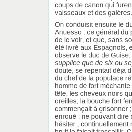
coups de canon qui furent
vaisseaux et des galères.
On conduisit ensuite le 
Anuesso : ce général du peu
de le voir, et que, sans s
été livré aux Espagnols, 
observe le duc de Guise
supplice que de six ou se
doute, se repentait déjà d’
du chef de la populace révol
homme de fort méchante 
tête, les cheveux noirs q
oreilles, la bouche fort f
commençait à grisonner ; l
enroué ; ne pouvant dire 
hésiter ; continuellement 
bruit le faisait tressaillir