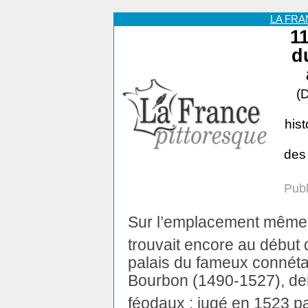
LA FR
1
d
(
his
des 
Publ
Sur l’emplacement même 
trouvait encore au début 
palais du fameux connéta
Bourbon (1490-1527), de
féodaux : jugé en 1523 par