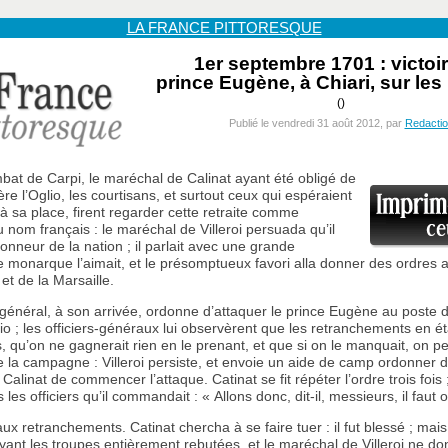
LA FRANCE PITTORESQUE
1er septembre 1701 : victoi
prince Eugène, à Chiari, sur les
()
Publié le vendredi 31 août 2012, par
Redacti
bat de Carpi, le maréchal de Calinat ayant été obligé de
ère l’Oglio, les courtisans, et surtout ceux qui espéraient
sa place, firent regarder cette retraite comme
u nom français : le maréchal de Villeroi persuada qu’il
honneur de la nation ; il parlait avec une grande
le monarque l’aimait, et le présomptueux favori alla donner des ordres 
et de la Marsaille.
énéral, à son arrivée, ordonne d’attaquer le prince Eugène au poste d
lio ; les officiers-généraux lui observèrent que les retranchements en ét
, qu’on ne gagnerait rien en le prenant, et que si on le manquait, on per
e la campagne : Villeroi persiste, et envoie un aide de camp ordonner d
alinat de commencer l’attaque. Catinat se fit répéter l’ordre trois fois 
 les officiers qu’il commandait : « Allons donc, dit-il, messieurs, il faut o
x retranchements. Catinat chercha à se faire tuer : il fut blessé ; mais
voyant les troupes entièrement rebutées, et le maréchal de Villeroi ne do