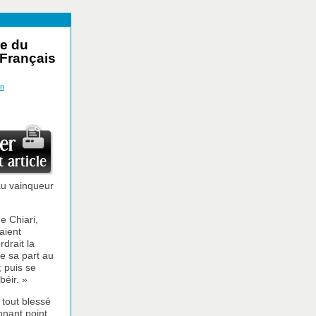
re du
 Français
on
au vainqueur
e Chiari,
aient
drait la
e sa part au
; puis se
béir. »
 tout blessé
nnant point