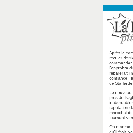
Après le com
reculer derri
commander à 
l’opprobre d
réparerait l’
confiance ; 
de Staffarde 
Le nouveau g
près de l’Og
inabordables
réputation d
maréchal de C
tournant vers
On marcha au
qu’il était, 