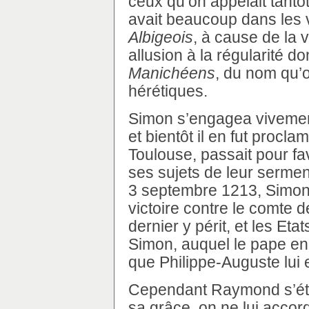
ceux qu’on appelait tantô
avait beaucoup dans les v
Albigeois
, à cause de la vi
allusion à la régularité do
Manichéens
, du nom qu’
hérétiques.
Simon s’engagea vivement
et bientôt il en fut proc
Toulouse, passait pour fav
ses sujets de leur serment
3 septembre 1213, Simon
victoire contre le comte d
dernier y périt, et les Et
Simon, auquel le pape en
que Philippe-Auguste lui e
Cependant Raymond s’éta
sa grâce, on ne lui accor