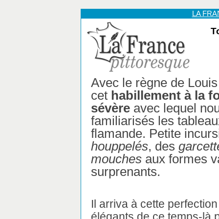
LA FR
T
Avec le règne de Loui
cet
habillement à la f
sévère
avec lequel nou
familiarisés les tableau
flamande. Petite incur
houppelés
, des
garcett
mouches
aux formes v
surprenants.
Il arriva à cette perfectio
élégants de ce temps-là po