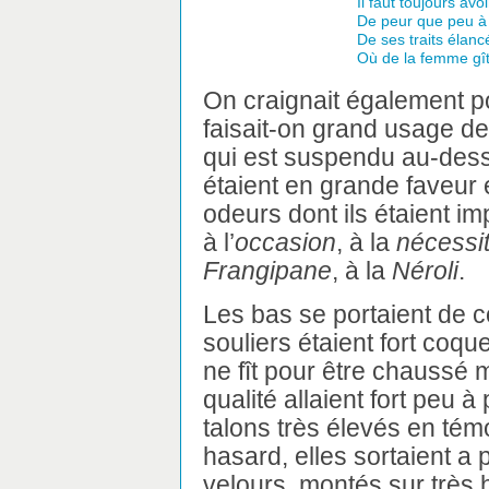
Il faut toujours avo
De peur que peu à 
De ses traits élanc
Où de la femme gît 
On craignait également p
faisait-on grand usage de
qui est suspendu au-des
étaient en grande faveur 
odeurs dont ils étaient im
à l’
occasion
, à la
nécessi
Frangipane
, à la
Néroli
.
Les bas se portaient de c
souliers étaient fort coquet
ne fît pour être chauss
qualité allaient fort peu 
talons très élevés en tém
hasard, elles sortaient a 
velours, montés sur très 