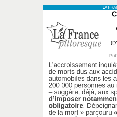
LA FR
C
(D
Pub
L’accroissement inqui
de morts dus aux acci
automobiles dans les 
200 000 personnes au 
– suggère, déjà, aux s
d’imposer notamment
obligatoire
. Dépeignan
de la mort » parcouru