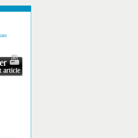
e
tion