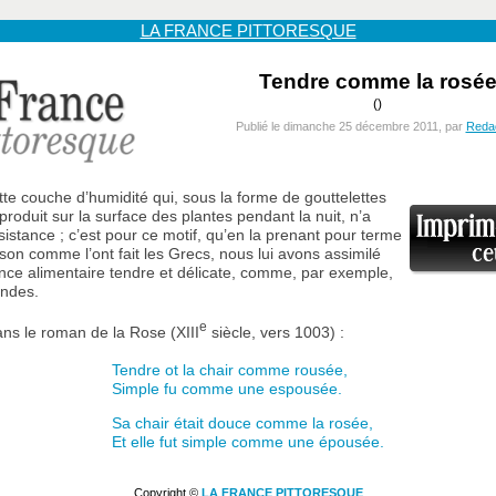
LA FRANCE PITTORESQUE
Tendre comme la rosé
()
Publié le dimanche 25 décembre 2011, par
Redac
tte couche d’humidité qui, sous la forme de gouttelettes
produit sur la surface des plantes pendant la nuit, n’a
sistance ; c’est pour ce motif, qu’en la prenant pour terme
on comme l’ont fait les Grecs, nous lui avons assimilé
nce alimentaire tendre et délicate, comme, par exemple,
andes.
e
ns le roman de la Rose (XIII
siècle, vers 1003) :
Tendre ot la chair comme rousée,
Simple fu comme une espousée.
Sa chair était douce comme la rosée,
Et elle fut simple comme une épousée.
Copyright ©
LA FRANCE PITTORESQUE