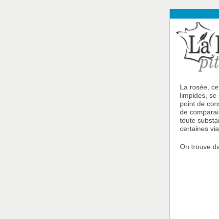
La rosée, ce
limpides, se 
point de con
de comparais
toute substa
certaines vi
On trouve da