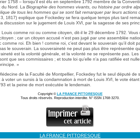
vrier 1758 – lorsqu’il est élu en septembre 1792 membre de la Conventi
 du Nord. La
Biographie des hommes vivants, ou histoire par ordre al
blique de tous les hommes qui se sont fait remarquer par leurs actions 
3, 1817) explique que Fockedey se fera quelque temps plus tard rema
la discussion sur le jugement de Louis XVI, par la sagesse de ses princ
 Louis comme roi ou comme citoyen, dit-il le 29 décembre 1792. Vous 
toyen ; car un citoyen accusé n’est pas jugé par une assemblée natio
 comme roi. Eh bien ! comme roi, c’est devant le souverain qu’il doit par
pas le souverain. La souveraineté ne peut pas plus être représentée qu
raineté est la volonté générale, et la volonté ne se représente pas. Le
sont que ses commissaires ; et toute loi qu’elle n’a pas ratifiée est null
rincipe. »
édecine de la Faculté de Montpellier, Fockedey fut le seul député de 
à voter un sursis à la condamnation à mort de Louis XVI, le vote étant
793 et la peine de mort exécutée le lendemain.
Copyright ©
LA FRANCE PITTORESQUE
Tous droits réservés. Reproduction interdite. N° ISSN 1768-3270.
LA FRANCE PITTORESQUE