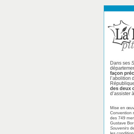
Dans ses
S
département
façon préc
l’abolition
République 
des deux c
d’assister à
Mise en œuvr
Convention n
des 749 memb
Gustave Bor
Souvenirs
de
les conditio