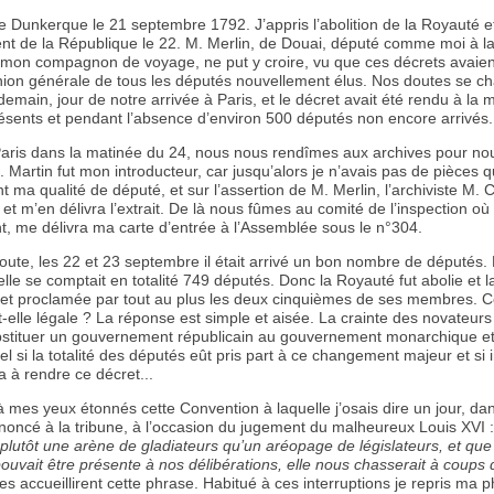
de Dunkerque le 21 septembre 1792. J’appris l’abolition de la Royauté e
ent de la République le 22. M. Merlin, de Douai, député comme moi à l
mon compagnon de voyage, ne put y croire, vu que ces décrets avaien
nion générale de tous les députés nouvellement élus. Nos doutes se c
ndemain, jour de notre arrivée à Paris, et le décret avait été rendu à la 
sents et pendant l’absence d’environ 500 députés non encore arrivés.
Paris dans la matinée du 24, nous nous rendîmes aux archives pour nou
. Martin fut mon introducteur, car jusqu’alors je n’avais pas de pièces q
t ma qualité de député, et sur l’assertion de M. Merlin, l’archiviste M.
 et m’en délivra l’extrait. De là nous fûmes au comité de l’inspection où
t, me délivra ma carte d’entrée à l’Assemblée sous le n°304.
oute, les 22 et 23 septembre il était arrivé un bon nombre de députés
lle se comptait en totalité 749 députés. Donc la Royauté fut abolie et 
 et proclamée par tout au plus les deux cinquièmes de ses membres. 
ut-elle légale ? La réponse est simple et aisée. La crainte des novateur
ubstituer un gouvernement républicain au gouvernement monarchique e
el si la totalité des députés eût pris part à ce changement majeur et si 
a à rendre ce décret...
t à mes yeux étonnés cette Convention à laquelle j’osais dire un jour, d
noncé à la tribune, à l’occasion du jugement du malheureux Louis XVI 
 plutôt une arène de gladiateurs qu’un aréopage de législateurs, et que 
uvait être présente à nos délibérations, elle nous chasserait à coups 
 accueillirent cette phrase. Habitué à ces interruptions je repris ma p