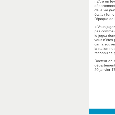
naître en fé
département
de la vie pu
écrits
(Tome 
l’époque de 
« Vous jugez
pas comme ci
le jugez donc
vous n’êtes 
car la souve
la nation ne 
reconnu ce p
Docteur en M
département 
20 janvier 1