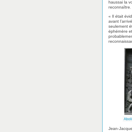
haussai la vo
reconnaître.
« Il était é
avant l’arri
seulement éta
éphémère et
probablement
reconnaissan
Aboli
Jean-Jacques