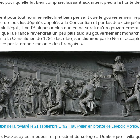
ix pour qu’elle fût bien comprise, laissant aux interrupteurs la honte de
vident pour tout homme réfléchi et bien pensant que le gouvernement rép
vée de tous les députés appelés à la Convention et par les deux cinqui
it illégal ; il ne l’était pas moins que ce ne serait qu’un gouvernement t
 que la France reviendrait un peu plus tard au gouvernement monarch
 à la Constitution de 1791 décrétée, sanctionnée par le Roi et accept
ce par la grande majorité des Français. »
tion de la royauté le 21 septembre 1792. Haut-relief en bronze de Léopold Morice
 Fockedey est médecin et président du collège à Dunkerque – ville qui