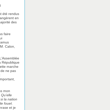
t
a
t été rendus
hangèrent en
majorité des
s faire
ui
 Camus
 M. Calon,
. L’Assemblée
la République
Cette marche
s de ne pas
t
important,
ans mon
:
Qu’elle
si la nation
de fouet
.
hrase et je