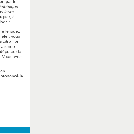
on par le
phabétique
ou leurs
rquer, à
ipes :
ne le jugez
nale : vous
aître : or,
’aliénée ;
s députés de
e. Vous avez
son
 prononcé le