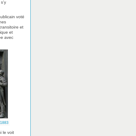
 s’y
ublicain voté
èmes
ransitoire et
ique et
ée avec
, 1883
 le voit