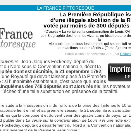
LA FRANCE PITTORESQUE
La Première République i
d’une illégale abolition de la 
votée par moins de 300 députés 
(D’après « La vérité sur la condamnation de Louis XVI
et « Biographie des hommes vivants, ou histoire par ord
la
vie publique des tous les hommes qui se sont fait 
leurs actions ou leurs écrits » (Tome 3) paru 
Publié le lundi 1er novembre 2021, par
Redact
ouvenirs
, Jean-Jacques Fockedey, député du
 du Nord sous la Convention nationale, décrit la
ipitée dont est décrétée, le 21 septembre 1792
,
 d’une Royauté qui devait laisser place à la Première
: si l’unanimité est obtenue, c’est parce que
moins
inquièmes des 749 députés sont alors réunis
, les novateurs
 l’échec d’une telle substitution en présence de la totalité.
e suite à la « suspension » du roi lors de la prise des Tuileries le 10 a
ationale tient en effet sa première session le 21 septembre, sans atten
res qui la composent et doivent venir des quatre coins du pays. En 
d publie dans
La vérité sur la condamnation de Louis XVI
une note extr
 Fockedey, député du département du Nord à la Convention nationale, 
ns d’avènement de la Première République :