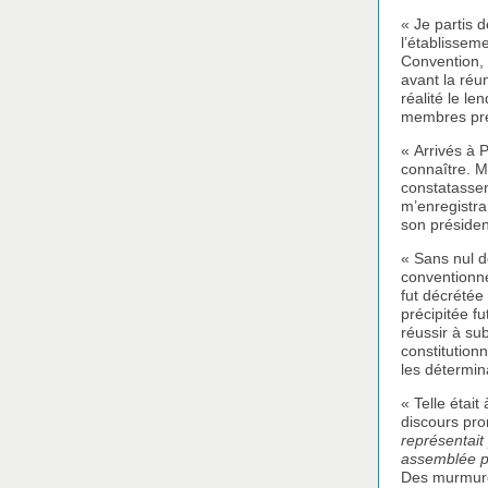
« Je partis 
l’établissem
Convention, 
avant la réu
réalité le le
membres pré
« Arrivés à 
connaître. M
constatassen
m’enregistra
son présiden
« Sans nul d
conventionne
fut décrétée
précipitée f
réussir à s
constitutionn
les détermin
« Telle étai
discours pro
représentait
assemblée po
Des murmures