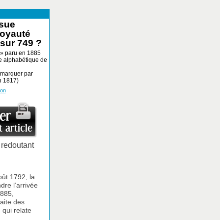
ssue
Royauté
sur 749 ?
 » paru en 1885
re alphabétique de
remarquer par
en 1817)
ion
 redoutant
oût 1792, la
dre l’arrivée
1885,
aite des
qui relate