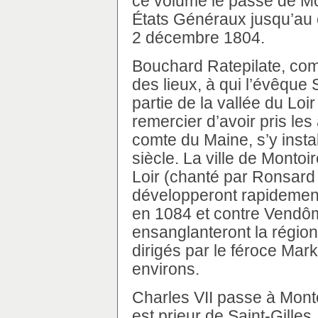
ce volume le passé de Mo
États Généraux jusqu’au 
2 décembre 1804.
Bouchard Ratepilate, co
des lieux, à qui l’évêque
partie de la vallée du Loir
remercier d’avoir pris les
comte du Maine, s’y insta
siècle. La ville de Montoir
Loir (chanté par Ronsard s
développeront rapidement
en 1084 et contre Vendô
ensanglanteront la région
dirigés par le féroce Mark
environs.
Charles VII passe à Mont
est prieur de Saint-Gilles,