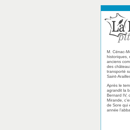
M. Cénac-Mo
historiques,
anciens comt
des châteaux 
transporté s
Saint-Araill
Après le tem
agrandit la b
Bernard IV, 
Mirande, c’e
de Sore qui 
année l’abb