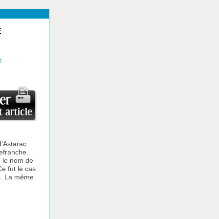
E
n
d’Astarac
lefranche.
e le nom de
e fut le cas
es. La même