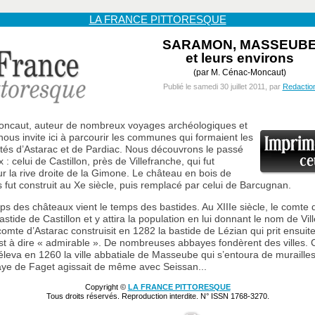
LA FRANCE PITTORESQUE
SARAMON, MASSEUB
et leurs environs
(par M. Cénac-Moncaut)
Publié le samedi 30 juillet 2011, par
Redactio
ncaut, auteur de nombreux voyages archéologiques et
 nous invite ici à parcourir les communes qui formaient les
és d’Astarac et de Pardiac. Nous découvrons le passé
: celui de Castillon, près de Villefranche, qui fut
ur la rive droite de la Gimone. Le château en bois de
es fut construit au Xe siècle, puis remplacé par celui de Barcugnan.
ps des châteaux vient le temps des bastides. Au XIIIe siècle, le comte 
astide de Castillon et y attira la population en lui donnant le nom de Vil
comte d’Astarac construisit en 1282 la bastide de Lézian qui prit ensuit
st à dire « admirable ». De nombreuses abbayes fondèrent des villes. C
éleva en 1260 la ville abbatiale de Masseube qui s’entoura de muraill
aye de Faget agissait de même avec Seissan...
Copyright ©
LA FRANCE PITTORESQUE
Tous droits réservés. Reproduction interdite. N° ISSN 1768-3270.