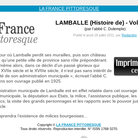
LA FRANCE PITTORESQUE
LAMBALLE (Histoire de) - Vol
(par l’abbé C. Dutemple)
Publié le jeudi 28 juillet 2011, par
Redaction
jour où Lamballe perdit ses murailles, puis son château
ut qu’une petite ville de province sans rôle prépondérant.
ême alors, dans ce déclin d’un passé glorieux qui
VIIe siècle et le XVIIIe siècle, il n’est pas sans intérêt de
vité de son administration municipale », écrivait l’abbé C.
ns son ouvrage publié en 1925.
istration municipale de Lamballe est en effet relatée dans cet ouvrage :
unicipale, la députation aux Etats, la milice, l’assistance publique, les
cs, la visite des grands personnages et les rapports avec le pouvoir jus
cle.
pprendra l’existence de milices bourgeoises...
Copyright ©
LA FRANCE PITTORESQUE
Tous droits réservés. Reproduction interdite. N° ISSN 1768-3270.