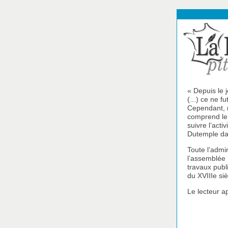
« Depuis le 
(...) ce ne f
Cependant, m
comprend le X
suivre l’acti
Dutemple da
Toute l’admin
l’assemblée m
travaux publi
du XVIIIe siè
Le lecteur a